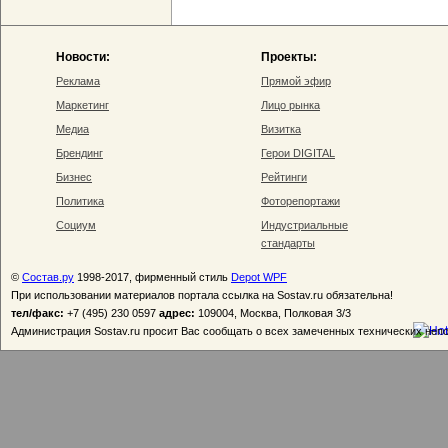
Новости:
Проекты:
Реклама
Прямой эфир
Маркетинг
Лицо рынка
Медиа
Визитка
Брендинг
Герои DIGITAL
Бизнес
Рейтинги
Политика
Фоторепортажи
Социум
Индустриальные
стандарты
©
Состав.ру
1998-2017, фирменный стиль
Depot WPF
При использовании материалов портала ссылка на Sostav.ru обязательна!
тел/факс:
+7 (495) 230 0597
адрес:
109004, Москва, Полковая 3/3
Администрация Sostav.ru просит Вас сообщать о всех замеченных технических неп