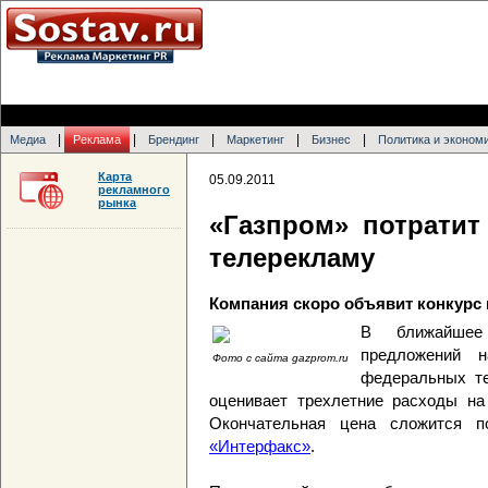
|
|
|
|
|
Медиа
Реклама
Брендинг
Маркетинг
Бизнес
Политика и эконом
Карта
05.09.2011
рекламного
рынка
«Газпром» потратит
телерекламу
Компания скоро объявит конкурс
В ближайшее
предложений 
Фото с сайта gazprom.ru
федеральных те
оценивает трехлетние расходы на
Окончательная цена сложится п
«Интерфакс»
.