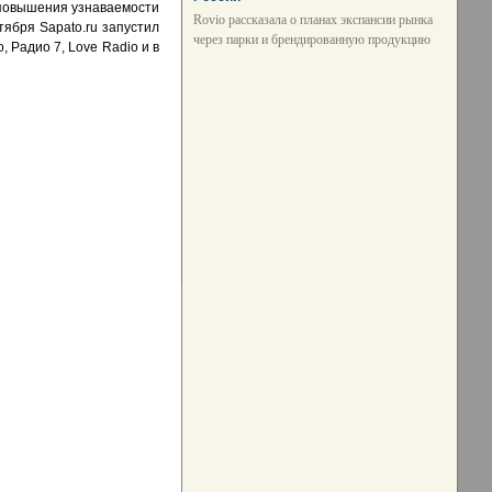
 повышения узнаваемости
Rovio рассказала о планах экспансии рынка
тября Sapato.ru запустил
через парки и брендированную продукцию
 Радио 7, Love Radio и в