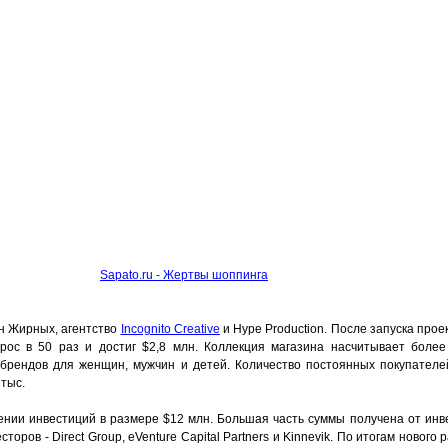
Sapato.ru - Жертвы шоппинга
н Жирных, агентство
Incognito Creative
и Hype Production. После запуска прое
рос в 50 раз и достиг $2,8 млн. Коллекция магазина насчитывает более
 брендов для женщин, мужчин и детей. Количество постоянных покупателе
тыс.
ении инвестиций в размере $12 млн. Большая часть суммы получена от инве
сторов - Direct Group, eVenture Capital Partners и Kinnevik. По итогам новог