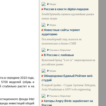
Медиа
Россия в хвосте digital-лидеров
ZenithOptimedia оценила крупнейшие рынки
новых медиа
Медиа
Новостные сайты теряют
аудиторию
Послевыборный спад сказался на
политических и бизнес-СМИ
Реклама и Маркетинг
В Россию с любовью
Культовый бренд "Love is" лицензировали на
российском рынке
Медиа
Обнародован Единый Рейтинг веб-
кта в середине 2010 года,
студий
 5700 моделей (обувь и
В первой тройке - Студия Артемия Лебедева,
й стабильно растет и на
Actis Wunderman и ADV/web-engineering
Реклама и Маркетинг
стиционного фонда Intel
Авторы Angry Birds заработают на
о раунда инвестиций общий
России