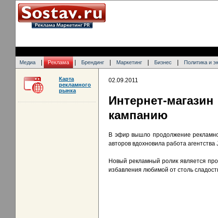
|
|
|
|
|
Медиа
Реклама
Брендинг
Маркетинг
Бизнес
Политика и э
Карта
02.09.2011
рекламного
рынка
Интернет-магази
кампанию
В эфир вышло продолжение рекламной
авторов вдохновила работа агентства J
Новый рекламный ролик является про
избавления любимой от столь сладостн