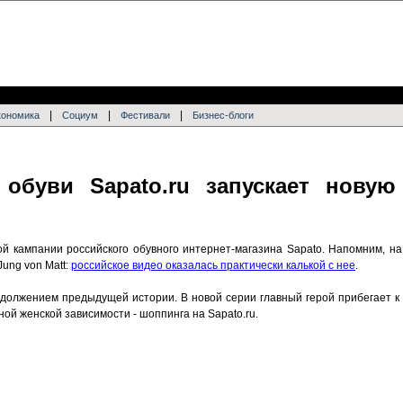
|
|
|
кономика
Социум
Фестивали
Бизнес-блоги
н обуви Sapato.ru запускает нову
 кампании российского обувного интернет-магазина Sapato. Напомним, на
ung von Matt:
российское видео оказалась практически калькой с нее
.
должением предыдущей истории. В новой серии главный герой прибегает 
ой женской зависимости - шоппинга на Sapato.ru.