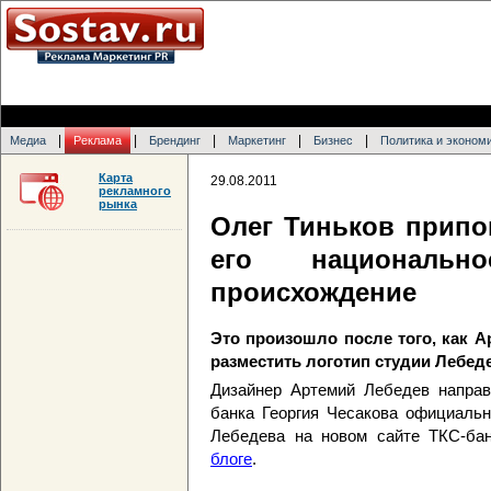
|
|
|
|
|
Медиа
Реклама
Брендинг
Маркетинг
Бизнес
Политика и эконом
Карта
29.08.2011
рекламного
рынка
Олег Тиньков прип
его национальн
происхождение
Это произошло после того, как А
разместить логотип студии Лебеде
Дизайнер Артемий Лебедев направ
банка Георгия Чесакова официальн
Лебедева на новом сайте ТКС-ба
блоге
.