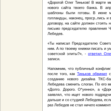
«Дорогой Олег Тиньков! В марте м
нового сайта твоего банка. В ап
шаблоны были готовы. В июне мы
голландцы, наконец, проср..лись и 
договору, на сайте должен стоять 
письмо председателю правления Ч
Лебедев.
«Ты написал Председателю Совета
ним. А по твоему книжки писать и у
советской элиты?», -
ответил Оле
записи.
Напомним, что публичный конфлик
после того, как
Тиньков обвинил
с
созданию нового дизайна ТКС-б
Лебедева сменить слоган. По его 
«Долго. Дорого. О*уенно», а «Дор
заявлял, что ищет нового подрядчи
дальше и со студией Лебедева, если
раз Лебедев не стал ничего коммент