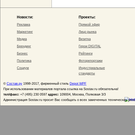
Новости:
Проекты:
Реклама
Прямой эфир
Маркетинг
Лицо рынка
Медиа
Визитка
Брендинг
Герои DIGITAL
Бизнес
Рейтинги
Политика
Фоторепортажи
Социум
Индустриальные
стандарты
©
Состав.ру
1998-2017, фирменный стиль
Depot WPF
При использовании материалов портала ссылка на Sostav.ru обязательна!
тел/факс:
+7 (495) 230 0597
адрес:
109004, Москва, Полковая 3/3
Администрация Sostav.ru просит Вас сообщать о всех замеченных технических неп