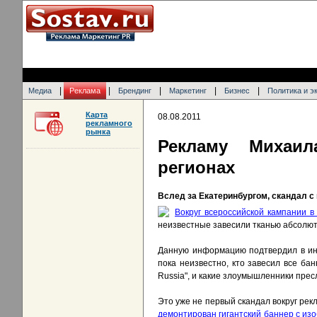
|
|
|
|
|
Медиа
Реклама
Брендинг
Маркетинг
Бизнес
Политика и э
Карта
08.08.2011
рекламного
рынка
Рекламу Михаил
регионах
Вслед за Екатеринбургом, скандал с 
Вокруг всероссийской кампании в
неизвестные завесили тканью абсолют
Данную информацию подтвердил в инт
пока неизвестно, кто завесил все б
Russia", и какие злоумышленники прес
Это уже не первый скандал вокруг рек
демонтирован гигантский баннер с из