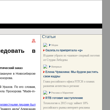
Статьи
Медиа
ледовать в
Gazeta.ru припрятала «g»
Издание убрало из «шапки» спорный логотип
от Студии Лебедева
Интервью
итический заказ
Елена Чувахина: Мы будем растить
Накануне в Новосибирске
свои кадры
рохорова.
Глава российского офиса FITCH о планах
развития агентства в регионе
 Уразов. По его словам,
ила Прохорова "Made-in-
Реклама и Маркетинг
RTB готовит наступление
Технология к 2015 году займет 18%
неизвестными лицами был
российского рынка интернет-рекламы
"Правого дела" Александр