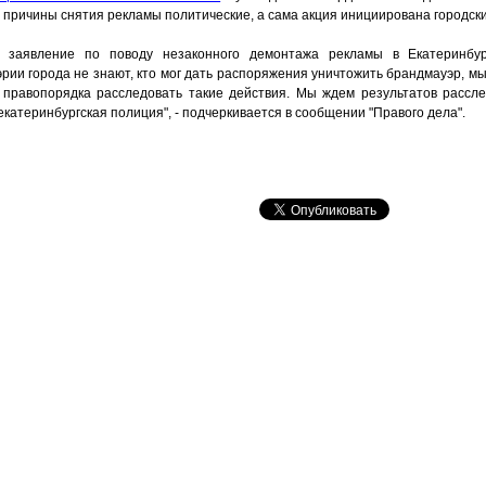
о причины снятия рекламы политические, а сама акция инициирована городск
, заявление по поводу незаконного демонтажа рекламы в Екатеринбу
эрии города не знают, кто мог дать распоряжения уничтожить брандмауэр, 
 правопорядка расследовать такие действия. Мы ждем результатов рассл
катеринбургская полиция", - подчеркивается в сообщении "Правого дела".