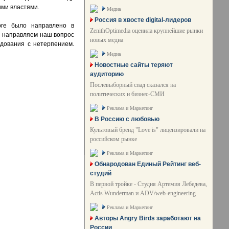
ими властями.
Медиа
Россия в хвосте digital-лидеров
рге было направлено в
ZenithOptimedia оценила крупнейшие рынки
мы направляем наш вопрос
новых медиа
едования с нетерпением.
Медиа
Новостные сайты теряют
аудиторию
Послевыборный спад сказался на
политических и бизнес-СМИ
Реклама и Маркетинг
В Россию с любовью
Культовый бренд "Love is" лицензировали на
российском рынке
Реклама и Маркетинг
Обнародован Единый Рейтинг веб-
студий
В первой тройке - Студия Артемия Лебедева,
Actis Wunderman и ADV/web-engineering
Реклама и Маркетинг
Авторы Angry Birds заработают на
России