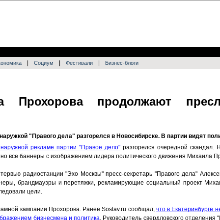
|
|
|
кономика
Социум
Фестивали
Бизнес-блоги
а Прохорова продолжают прес
наружкой "Правого дела" разгорелся в Новосибирске. В партии видят пол
 наружной рекламе партии "Правое дело"
разгорелся очередной скандал. 
но все баннеры с изображением лидера политического движения Михаила П
ервью радиостанции "Эхо Москвы" пресс-секретарь "Правого дела" Алексей
аннеры, брандмауэры и перетяжки, рекламирующие социальный проект Миха
ледовали цели.
ламной кампании Прохорова. Ранее Sostav.ru сообщал,
что в Екатеринбурге 
ображением бизнесмена и политика
. Руководитель свердловского отделения 