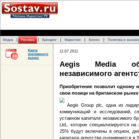
|
|
|
|
|
Медиа
Реклама
Брендинг
Маркетинг
Бизнес
Политика и эконом
Карта
11.07.2011
рекламного
рынка
Aegis Media о
независимого агентс
Приобретение позволит одному и
свои позици на британском рынке
Aegis Group plc, одна из лид
коммуникаций и исследований, с
уставном капитале независимого бр
Ltd., которое специализируется н
25% будут включены в опцион, дей
капитала агентства оцениваются в 