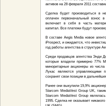
активов на 28 февраля 2011 состави
Сделка будет производиться в н
оплачен первоначальный взнос в
включает в себя в часть матери
капитал. Все платежи будут произв
В составе Aegis Media новое агент
iProspect, и ожидается, что инвест
год работы агентства в структуре Ae
Среди продавцов агентства Энди Дж
которые владели примерно 77% Med
миноритарные акционеры из числа 
Лукас являются управляющими па
сохранят свои позиции в дальнейше
Ранее они выкупили 19,9% акционерн
Starcom MediaVest Group UK, таки
Starcom MediaVest Group являлась
1995. Сделка не оказывает никакого
UK (SMG).