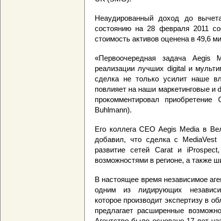
Неаудированный доход до вычета 
состоянию на 28 февраля 2011 со
стоимость активов оценена в 49,6 м
«Первоочередная задача Aegis 
реализации лучших digital и муль
сделка не только усилит наше вл
повлияет на наши маркетинговые и di
прокомментировал приобретение 
Buhlmann).
Его коллега CEO Aegis Media в Ве
добавил, что сделка с MediaVest
развитие сетей Carat и iProspect
возможностями в регионе, а также шир
В настоящее время независимое аген
одним из лидирующих независим
которое производит экспертизу в об
предлагает расширенные возможнос
Агентство было основано 17 лет н