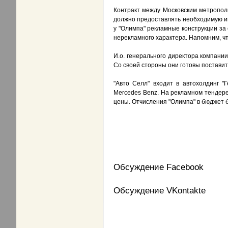
Контракт между Московским метрополи
должно предоставлять необходимую ин
у "Олимпа" рекламные конструкции за
нерекламного характера. Напомним, чт
И.о. генерального директора компани
Со своей стороны они готовы поставит
"Авто Селл" входит в автохолдинг "Г
Mercedes Benz. На рекламном тендере
цены. Отчисления "Олимпа" в бюджет б
Обсуждение Facebook
Обсуждение VKontakte