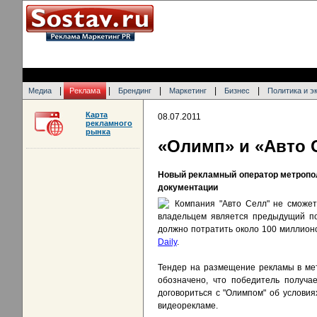
|
|
|
|
|
Медиа
Реклама
Брендинг
Маркетинг
Бизнес
Политика и э
Карта
08.07.2011
рекламного
рынка
«Олимп» и «Авто 
Новый рекламный оператор метропол
документации
Компания "Авто Селл" не сможе
владельцем является предыдущий под
должно потратить около 100 миллионо
Daily
.
Тендер на размещение рекламы в ме
обозначено, что победитель получа
договориться с "Олимпом" об условия
видеорекламе.