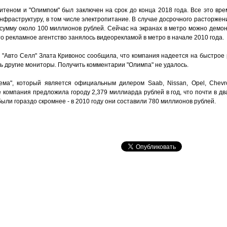
теном и "Олимпом" был заключен на срок до конца 2018 года. Все это вре
фраструктуру, в том числе электропитание. В случае досрочного расторжен
 сумму около 100 миллионов рублей. Сейчас на экранах в метро можно демо
о рекламное агентство занялось видеорекламой в метро в начале 2010 года.
и "Авто Селл" Злата Кривонос сообщила, что компания надеется на быстрое
ь другие мониторы. Получить комментарии "Олимпа" не удалось.
ема", который является официальным дилером Saab, Nissan, Opel, Сhevrole
 компания предложила городу 2,379 миллиарда рублей в год, что почти в д
ыли гораздо скромнее - в 2010 году они составили 780 миллионов рублей.