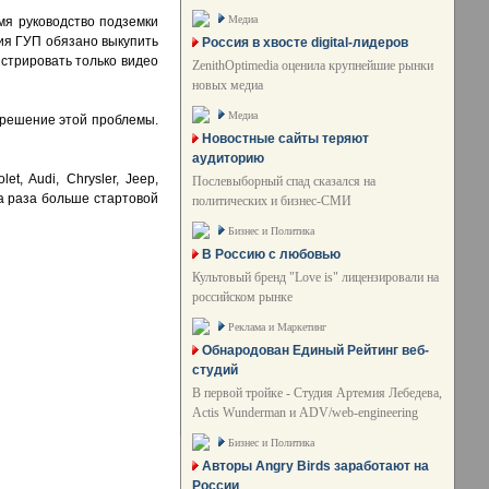
Медиа
мя руководство подземки
ия ГУП обязано выкупить
Россия в хвосте digital-лидеров
нстрировать только видео
ZenithOptimedia оценила крупнейшие рынки
новых медиа
Медиа
 решение этой проблемы.
Новостные сайты теряют
аудиторию
t, Audi, Chrysler, Jeep,
Послевыборный спад сказался на
ва раза больше стартовой
политических и бизнес-СМИ
Бизнес и Политика
В Россию с любовью
Культовый бренд "Love is" лицензировали на
российском рынке
Реклама и Маркетинг
Обнародован Единый Рейтинг веб-
студий
В первой тройке - Студия Артемия Лебедева,
Actis Wunderman и ADV/web-engineering
Бизнес и Политика
Авторы Angry Birds заработают на
России