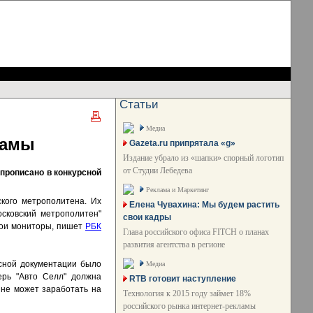
Статьи
Медиа
ламы
Gazeta.ru припрятала «g»
Издание убрало из «шапки» спорный логотип
от Студии Лебедева
прописано в конкурсной
Реклама и Маркетинг
ского метрополитена. Их
Елена Чувахина: Мы будем растить
осковский метрополитен"
свои кадры
свои мониторы, пишет
РБК
Глава российского офиса FITCH о планах
развития агентства в регионе
рсной документации было
Медиа
ерь "Авто Селл" должна
RTB готовит наступление
 не может заработать на
Технология к 2015 году займет 18%
российского рынка интернет-рекламы