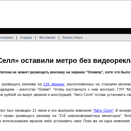
|
|
|
кономика
Социум
Фестивали
Бизнес-блоги
Селл» оставили метро без видеорек
итена не может размещать рекламу на экранах "Олимпа", хотя это было 
т размещать рекламу на
216 экранах
, расположенных на станциях москов
рядчик - агентство "Олимп". Чтобы расторгнуть с ним контракт, ГУП "М
в рублей на выкуп экранов и конструкций. "Авто Селл" готова установить 
тро был проведен 21 июня и его выиграла компания
"Авто Селл"
. В конку
ет право размещать рекламу на "216 широкоформатных мониторах". Теп
х использования экранов либо установить свои. Пока же ни одна компания