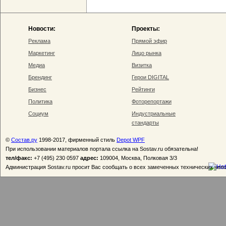
Новости:
Проекты:
Реклама
Прямой эфир
Маркетинг
Лицо рынка
Медиа
Визитка
Брендинг
Герои DIGITAL
Бизнес
Рейтинги
Политика
Фоторепортажи
Социум
Индустриальные
стандарты
©
Состав.ру
1998-2017, фирменный стиль
Depot WPF
При использовании материалов портала ссылка на Sostav.ru обязательна!
тел/факс:
+7 (495) 230 0597
адрес:
109004, Москва, Полковая 3/3
Администрация Sostav.ru просит Вас сообщать о всех замеченных технических неп