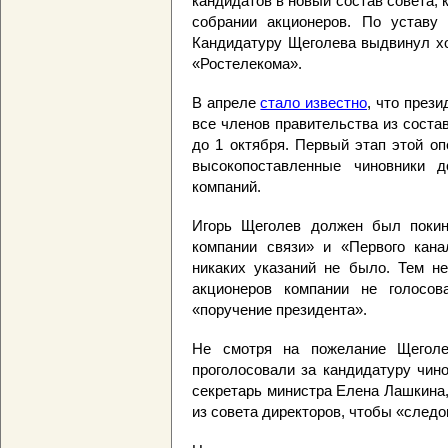
кандидатов в новый состав совета,
собрании акционеров. По уставу 
Кандидатуру Щеголева выдвинул хо
«Ростелекома».
В апреле
стало известно
, что през
все членов правительства из соста
до 1 октября. Первый этап этой о
высокопоставленные чиновники 
компаний.
Игорь Щеголев должен был покин
компании связи» и «Первого кана
никаких указаний не было. Тем не
акционеров компании не голосов
«поручение президента».
Не смотря на пожелание Щеголе
проголосовали за кандидатуру чин
секретарь министра Елена Лашкина
из совета директоров, чтобы «следов