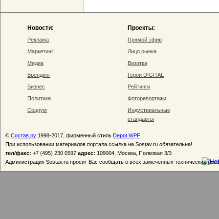
Новости:
Проекты:
Реклама
Прямой эфир
Маркетинг
Лицо рынка
Медиа
Визитка
Брендинг
Герои DIGITAL
Бизнес
Рейтинги
Политика
Фоторепортажи
Социум
Индустриальные
стандарты
©
Состав.ру
1998-2017, фирменный стиль
Depot WPF
При использовании материалов портала ссылка на Sostav.ru обязательна!
тел/факс:
+7 (495) 230 0597
адрес:
109004, Москва, Полковая 3/3
Администрация Sostav.ru просит Вас сообщать о всех замеченных технических неп