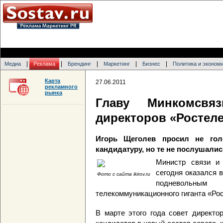
|
|
|
|
|
Медиа
Реклама
Брендинг
Маркетинг
Бизнес
Политика и эконом
Карта
27.06.2011
рекламного
рынка
Главу Минкомсвя
директоров «Ростел
Игорь Щеголев просил не гол
кандидатуру, но те не послушалис
Министр связи и
сегодня оказался 
Фото с сайта ikirov.ru
подневольным
телекоммуникационного гиганта «Ро
В марте этого года совет директо