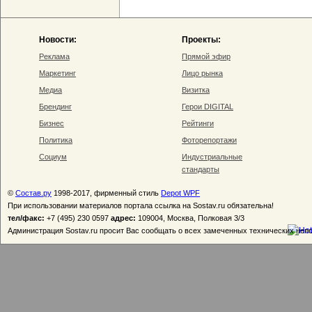
Новости:
Проекты:
Реклама
Прямой эфир
Маркетинг
Лицо рынка
Медиа
Визитка
Брендинг
Герои DIGITAL
Бизнес
Рейтинги
Политика
Фоторепортажи
Социум
Индустриальные
стандарты
©
Состав.ру
1998-2017, фирменный стиль
Depot WPF
При использовании материалов портала ссылка на Sostav.ru обязательна!
тел/факс:
+7 (495) 230 0597
адрес:
109004, Москва, Полковая 3/3
Администрация Sostav.ru просит Вас сообщать о всех замеченных технических неп