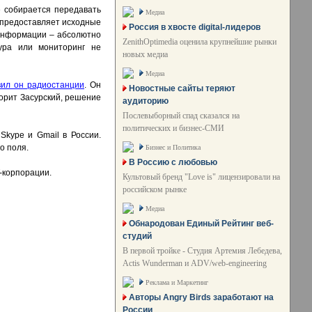
е собирается передавать
Медиа
и предоставляет исходные
Россия в хвосте digital-лидеров
 информации – абсолютно
ZenithOptimedia оценила крупнейшие рынки
ура или мониторинг не
новых медиа
Медиа
вил он радиостанции
. Он
Новостные сайты теряют
ворит Засурский, решение
аудиторию
Послевыборный спад сказался на
политических и бизнес-СМИ
Skype и Gmail в России.
о поля.
Бизнес и Политика
В Россию с любовью
-корпорации.
Культовый бренд "Love is" лицензировали на
российском рынке
Медиа
Обнародован Единый Рейтинг веб-
студий
В первой тройке - Студия Артемия Лебедева,
Actis Wunderman и ADV/web-engineering
Реклама и Маркетинг
Авторы Angry Birds заработают на
России