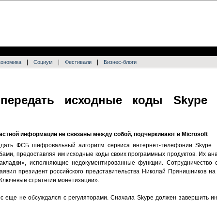
|
|
|
кономика
Социум
Фестивали
Бизнес-блоги
 передать исходные коды Skype 
астной информации не связаны между собой, подчеркивают в Microsoft
едать ФСБ шифровальный алгоритм сервиса интернет-телефонии Skype. I
жбами, предоставляя им исходные коды своих программных продуктов. Их а
акладки», исполняющие недокументированные функции. Сотрудничество с
 заявил президент российского представительства Николай Прянишников 
: Ключевые стратегии монетизации».
ос еще не обсуждался с регуляторами. Сначала Skype должен завершить и