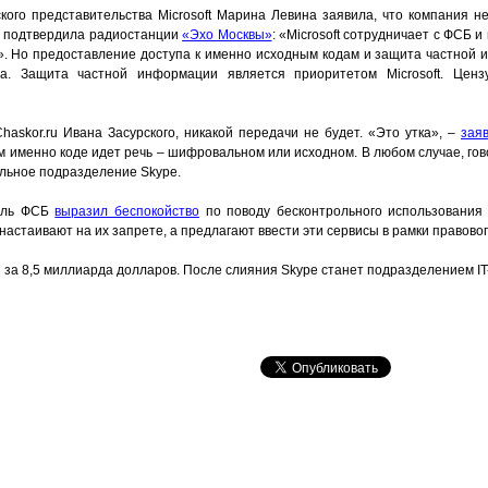
кого представительства Microsoft Марина Левина заявила, что компания н
а подтвердила радиостанции
«Эхо Москвы»
: «Microsoft сотрудничает с ФСБ 
». Но предоставление доступа к именно исходным кодам и защита частной
а. Защита частной информации является приоритетом Microsoft. Ценз
askor.ru Ивана Засурского, никакой передачи не будет. «Это утка», –
зая
ом именно коде идет речь – шифровальном или исходном. В любом случае, го
иальное подразделение Skype.
тель ФСБ
выразил беспокойство
по поводу бесконтрольного использования 
е настаивают на их запрете, а предлагают ввести эти сервисы в рамки правовог
 за 8,5 миллиарда долларов. После слияния Skype станет подразделением IT