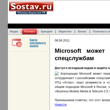
|
|
|
|
|
Медиа
Реклама
Брендинг
Маркетинг
Бизнес
Политика и э
Карта
08.06.2011
рекламного
рынка
Microsoft может
спецслужбам
Доступ к исходным кодам и защита ч
Корпорация Microsoft может пер
сотрудничает с российскими спецслу
НТЦ «Атлас»: ищет уязвимости и «з
общим подходом Microsoft в России,
«Business Models Media & Telecom 2.0
Прянишников отметил, что этот вопр
Новости
.