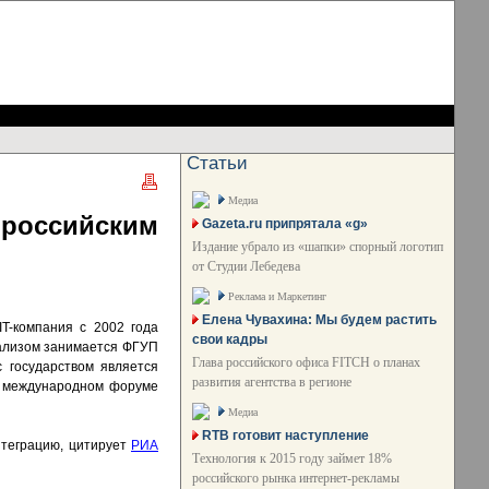
Статьи
Медиа
российским
Gazeta.ru припрятала «g»
Издание убрало из «шапки» спорный логотип
от Студии Лебедева
Реклама и Маркетинг
Елена Чувахина: Мы будем растить
T-компания с 2002 года
свои кадры
нализом занимается ФГУП
Глава российского офиса FITCH о планах
 государством является
развития агентства в регионе
на международном форуме
Медиа
RTB готовит наступление
нтеграцию, цитирует
РИА
Технология к 2015 году займет 18%
российского рынка интернет-рекламы