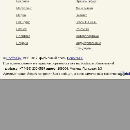
Реклама
Прямой эфир
Маркетинг
Лицо рынка
Медиа
Визитка
Брендинг
Герои DIGITAL
Бизнес
Рейтинги
Политика
Фоторепортажи
Социум
Индустриальные
стандарты
©
Состав.ру
1998-2017, фирменный стиль
Depot WPF
При использовании материалов портала ссылка на Sostav.ru обязательна!
тел/факс:
+7 (495) 230 0597
адрес:
109004, Москва, Полковая 3/3
Администрация Sostav.ru просит Вас сообщать о всех замеченных технических неп