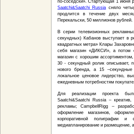
по-соседски». Стартующая 1 июня р
Saatchi&Saatchi Russia
сняло четыр
продлится в течение двух месяц
Перекальски, 50 миллионов рублей.
В серии телевизионных рекламных
секундных) Кабанов выступает в р
квадратных метра» Клары Захаровн
себя магазин «ДИКСИ», а потом 
магазин с хорошим ассортиментом,
30 - секундный ролик описывает, 
нового бренда, а 15 –секундные
локальное ценовое лидерство, выс
ежедневным потребностям покупате
Для реализации проекта был
Saatchi&Saatchi Russia – креатив,
рекламы; CampbellRigg – разраб
оформление магазинов, оформлен
корпоративной полиграфии и
медиапланирование и размещение, 