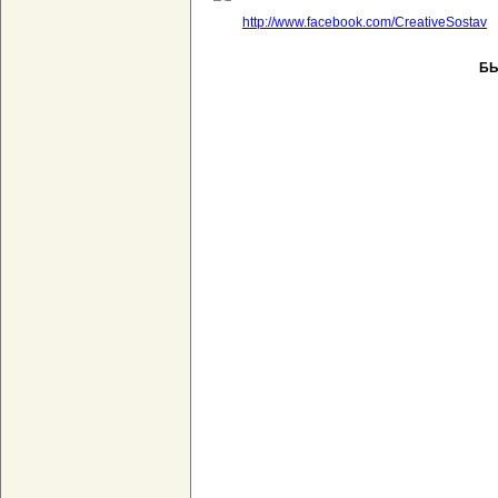
http://www.facebook.com/CreativeSostav
Б