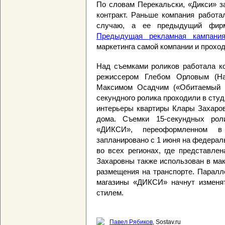
По словам Перекальски, «Дикси» за
контракт. Раньше компания работа
случаю, а ее предыдущий фирм
Предыдущая рекламная кампани
маркетинга самой компании и проход
Над съемками роликов работала ко
режиссером Глебом Орловым (Н
Максимом Осадчим («Обитаемый о
секундного ролика проходили в студ
интерьеры квартиры Клары Захаров
дома. Съемки 15-секундных рол
«ДИКСИ», переоформленном в
запланировано с 1 июня на федераль
во всех регионах, где представле
Захаровны также использован в ма
размещения на транспорте. Паралл
магазины «ДИКСИ» начнут изменя
стилем.
Павел Рябиков
, Sostav.ru