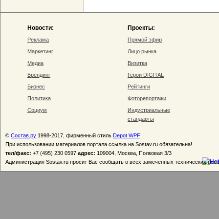
Новости:
Проекты:
Реклама
Прямой эфир
Маркетинг
Лицо рынка
Медиа
Визитка
Брендинг
Герои DIGITAL
Бизнес
Рейтинги
Политика
Фоторепортажи
Социум
Индустриальные
стандарты
©
Состав.ру
1998-2017, фирменный стиль
Depot WPF
При использовании материалов портала ссылка на Sostav.ru обязательна!
тел/факс:
+7 (495) 230 0597
адрес:
109004, Москва, Полковая 3/3
Администрация Sostav.ru просит Вас сообщать о всех замеченных технических неп