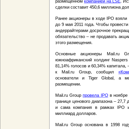
размещенном
компанией на LSE
. И
сделки составит 450,6 миллиона до
Ранее акционеры в ходе IPO взяли 
до 9 мая 2011 года. Чтобы провест
андеррайтерами досрочное прекраще
обязательство – не продавать акци
этого размещения.
Основные акционеры Mail.ru G
южноафриканский холдинг Naspers 
81,14% голосов и 60,34% капитала, 
к Mail.ru Group, сообщил
«Ком
основатели и Tiger Global, а м
размещении.
Mail.ru Group
провела IPO
в ноябре 
границе ценового диапазона – 27,7 
и сама компания в рамках IPO и
миллиард долларов.
Mail.ru Group основана в 1998 го