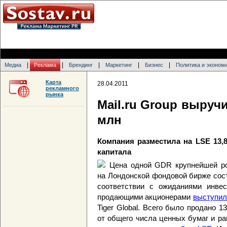
|
|
|
|
|
Медиа
Реклама
Брендинг
Маркетинг
Бизнес
Политика и эконом
Карта
28.04.2011
рекламного
рынка
Mail.ru Group выручи
млн
Компания разместила на LSE 13,8
капитала
Цена одной GDR крупнейшей рос
на Лондонской фондовой бирже сос
соответствии с ожиданиями инвес
продающими акционерами
выступил
Tiger Global. Всего было продано 1
от общего числа ценных бумаг и ра