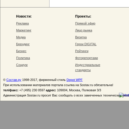
Новости:
Проекты:
Реклама
Прямой эфир
Маркетинг
Лицо рынка
Медиа
Визитка
Брендинг
Герои DIGITAL
Бизнес
Рейтинги
Политика
Фоторепортажи
Социум
Индустриальные
стандарты
©
Состав.ру
1998-2017, фирменный стиль
Depot WPF
При использовании материалов портала ссылка на Sostav.ru обязательна!
тел/факс:
+7 (495) 230 0597
адрес:
109004, Москва, Полковая 3/3
Администрация Sostav.ru просит Вас сообщать о всех замеченных технических неп