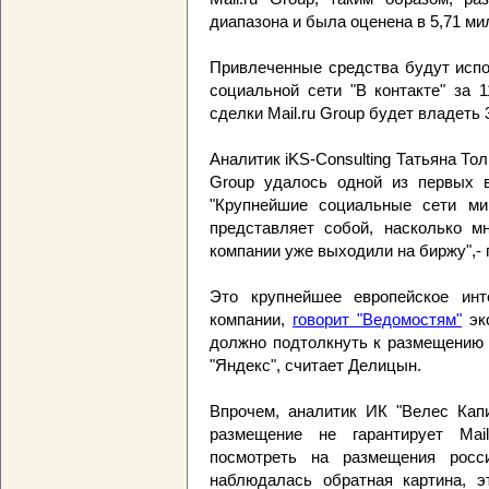
диапазона и была оценена в 5,71 м
Привлеченные средства будут испо
социальной сети "В контакте" за 
сделки Mail.ru Group будет владеть
Аналитик iKS-Consulting Татьяна Тол
Group удалось одной из первых в
"Крупнейшие социальные сети ми
представляет собой, насколько мн
компании уже выходили на биржу",- 
Это крупнейшее европейское инт
компании,
говорит "Ведомостям"
экс
должно подтолкнуть к размещению 
"Яндекс", считает Делицын.
Впрочем, аналитик ИК "Велес Капи
размещение не гарантирует Mail
посмотреть на размещения росси
наблюдалась обратная картина, эт