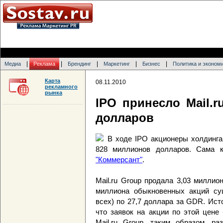
|
|
|
|
|
Медиа
Реклама
Брендинг
Маркетинг
Бизнес
Политика и эконом
Карта
08.11.2010
рекламного
рынка
IPO принесло Mail.
долларов
В ходе IPO акционеры холдинга 
828 миллионов долларов. Сама 
"Коммерсант"
.
Mail.ru Group продала 3,03 милли
миллиона обыкновенных акций су
всех) по 27,7 доллара за GDR. Исто
что заявок на акции по этой цене
Mail.ru Group, таким образом, ра