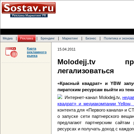
|
|
|
|
|
Медиа
Реклама
Брендинг
Маркетинг
Бизнес
Политика и эконом
Карта
15.04.2011
рекламного
рынка
Molodejj.tv п
легализоваться
«Красный квадрат» и YBW запу
пиратским ресурсам выйти из тен
Интернет-канал Molodejj.tv,
неда
квадрат» и медиакомпании Yellow, 
контента для «Первого канала» и С
о запуске сети партнерского вещан
предлагают партнерским сайтам 
ресурсах и получать доход с каждог