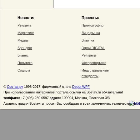
Новости:
Проекты:
Реклама
Прямой эфир
Маркетинг
Лицо рынка
Медиа
Визитка
Брендинг
Герои DIGITAL
Бизнес
Рейтинги
Политика
Фоторепортажи
Социум
Индустриальные
стандарты
©
Состав.ру
1998-2017, фирменный стиль
Depot WPF
При использовании материалов портала ссылка на Sostav.ru обязательна!
тел/факс:
+7 (495) 230 0597
адрес:
109004, Москва, Полковая 3/3
Администрация Sostav.ru просит Вас сообщать о всех замеченных технических неп