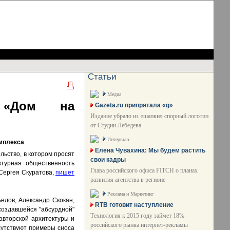
Статьи
Медиа
 «Дом на
Gazeta.ru припрятала «g»
Издание убрало из «шапки» спорный логотип
от Студии Лебедева
Интервью
омплекса
Елена Чувахина: Мы будем растить
льство, в котором просят
свои кадры
ктурная общественность
Глава российского офиса FITCH о планах
 Сергея Скуратова,
пишет
развития агентства в регионе
Реклама и Маркетинг
елов, Александр Скокан,
RTB готовит наступление
создавшейся "абсурдной"
Технология к 2015 году займет 18%
авторской архитектуры и
российского рынка интернет-рекламы
сутствуют примеры сноса