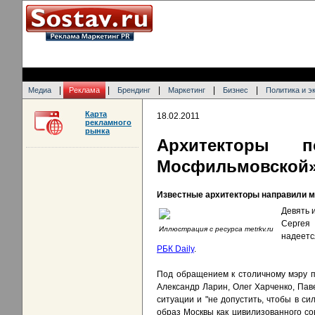
|
|
|
|
|
Медиа
Реклама
Брендинг
Маркетинг
Бизнес
Политика и э
Карта
18.02.2011
рекламного
рынка
Архитекторы 
Мосфильмовской
Известные архитекторы направили мэ
Девять 
Сергея 
Иллюстрация с ресурса metrkv.ru
надеетс
РБК Daily
.
Под обращением к столичному мэру п
Александр Ларин, Олег Харченко, Пав
ситуации и "не допустить, чтобы в с
образ Москвы как цивилизованного со