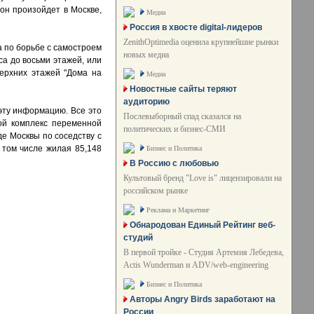
он произойдет в Москве,
Медиа
Россия в хвосте digital-лидеров
ZenithOptimedia оценила крупнейшие рынки
а по борьбе с самостроем
новых медиа
а до восьми этажей, или
верхних этажей "Дома на
Медиа
Новостные сайты теряют
аудиторию
 эту информацию. Все это
Послевыборный спад сказался на
ой комплекс переменной
политических и бизнес-СМИ
де Москвы по соседству с
 том числе жилая 85,148
Бизнес и Политика
В Россию с любовью
Культовый бренд "Love is" лицензировали на
российском рынке
Реклама и Маркетинг
Обнародован Единый Рейтинг веб-
студий
В первой тройке - Студия Артемия Лебедева,
Actis Wunderman и ADV/web-engineering
Бизнес и Политика
Авторы Angry Birds заработают на
России