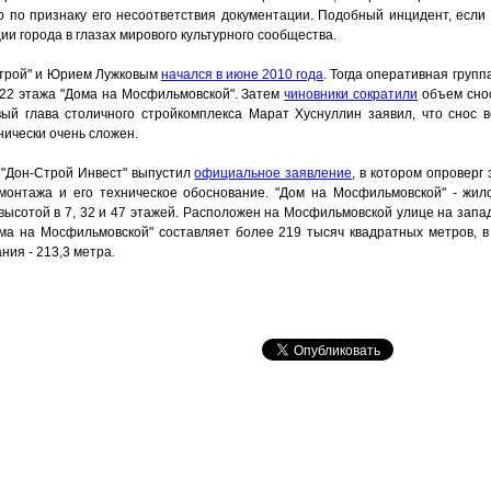
о по признаку его несоответствия документации. Подобный инцидент, если 
и города в глазах мирового культурного сообщества.
Строй" и Юрием Лужковым
начался в июне 2010 года
. Тогда оперативная групп
 22 этажа "Дома на Мосфильмовской". Затем
чиновники сократили
объем снос
ый глава столичного стройкомплекса Марат Хуснуллин заявил, что снос 
нически очень сложен.
 "Дон-Строй Инвест" выпустил
официальное заявление
, в котором опроверг
монтажа и его техническое обоснование. "Дом на Мосфильмовской" - жил
высотой в 7, 32 и 47 этажей. Расположен на Мосфильмовской улице на запа
а на Мосфильмовской" составляет более 219 тысяч квадратных метров, в
ния - 213,3 метра.