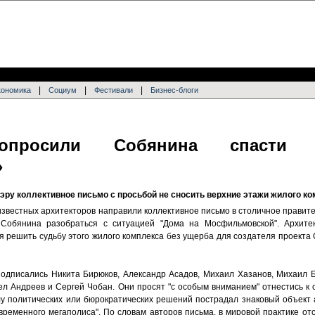
|
|
|
кономика
Социум
Фестивали
Бизнес-блоги
попросили Собянина спасти
»
ру коллективное письмо с просьбой не сносить верхние этажи жилого к
известных архитекторов направили коллективное письмо в столичное правите
Собянина разобраться с ситуацией "Дома на Мосфильмовской". Архите
я решить судьбу этого жилого комплекса без ущерба для создателя проекта
одписались Никита Бирюков, Александр Асадов, Михаил Хазанов, Михаил Б
ел Андреев и Сергей Чобан. Они просят "с особым вниманием" отнестись к 
илу политических или бюрократических решений пострадал знаковый объект 
временного мегаполиса". По словам авторов письма, в мировой практике от