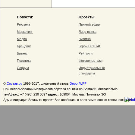
Новости:
Проекты:
Реклама
Прямой эфир
Маркетинг
Лицо рынка
Медиа
Визитка
Брендинг
Герои DIGITAL
Бизнес
Рейтинги
Политика
Фоторепортажи
Социум
Индустриальные
стандарты
©
Состав.ру
1998-2017, фирменный стиль
Depot WPF
При использовании материалов портала ссылка на Sostav.ru обязательна!
тел/факс:
+7 (495) 230 0597
адрес:
109004, Москва, Полковая 3/3
Администрация Sostav.ru просит Вас сообщать о всех замеченных технических неп