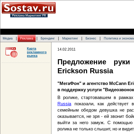
|
|
|
|
|
Медиа
Реклама
Брендинг
Маркетинг
Бизнес
Политика и эконом
Карта
14.02.2011
рекламного
рынка
Предложение руки
Erickson Russia
"МегаФон" и агентство McCann Er
в поддержку услуги "Видеозвонок
В ролике, стартовавшем в рамках
Russia
показали, как действует в
семейным обедом девушка не рас
оказывается, не зря - ей звонит бо
выйти за него замуж. С помощью у
ролика не только слышит, но и види