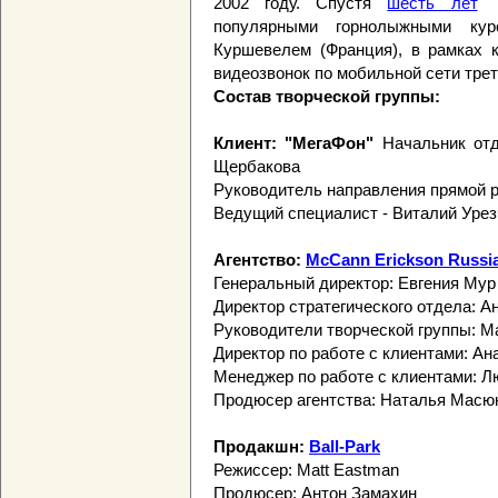
2002 году. Спустя
шесть лет
"М
популярными горнолыжными ку
Куршевелем (Франция), в рамках к
видеозвонок по мобильной сети трет
Состав творческой группы:
Клиент: "МегаФон"
Начальник от
Щербакова
Руководитель направления прямой 
Ведущий специалист - Виталий Урез
Агентство:
McCann Erickson Russi
Генеральный директор: Евгения Мур
Директор стратегического отдела: 
Руководители творческой группы: М
Директор по работе с клиентами: Ан
Менеджер по работе с клиентами: 
Продюсер агентства: Наталья Масю
Продакшн:
Ball-Park
Режиссер: Matt Eastman
Продюсер: Антон Замахин