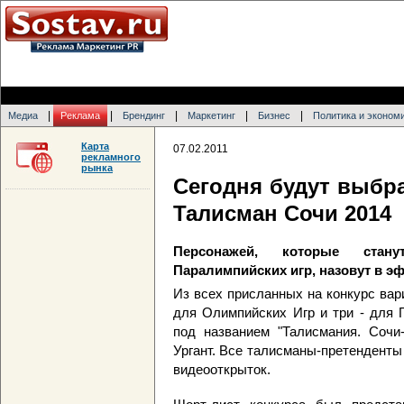
|
|
|
|
|
Медиа
Реклама
Брендинг
Маркетинг
Бизнес
Политика и эконом
Карта
07.02.2011
рекламного
рынка
Сегодня будут выбр
Талисман Сочи 2014
Персонажей, которые стан
Паралимпийских игр, назовут в эф
Из всех присланных на конкурс ва
для Олимпийских Игр и три - для 
под названием "Талисмания. Сочи
Ургант. Все талисманы-претенденты
видеооткрыток.