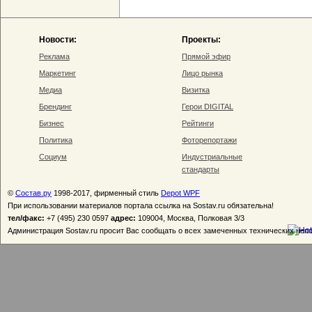
Новости:
Проекты:
Реклама
Прямой эфир
Маркетинг
Лицо рынка
Медиа
Визитка
Брендинг
Герои DIGITAL
Бизнес
Рейтинги
Политика
Фоторепортажи
Социум
Индустриальные
стандарты
©
Состав.ру
1998-2017, фирменный стиль
Depot WPF
При использовании материалов портала ссылка на Sostav.ru обязательна!
тел/факс:
+7 (495) 230 0597
адрес:
109004, Москва, Полковая 3/3
Администрация Sostav.ru просит Вас сообщать о всех замеченных технических неп