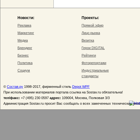
Новости:
Проекты:
Реклама
Прямой эфир
Маркетинг
Лицо рынка
Медиа
Визитка
Брендинг
Герои DIGITAL
Бизнес
Рейтинги
Политика
Фоторепортажи
Социум
Индустриальные
стандарты
©
Состав.ру
1998-2017, фирменный стиль
Depot WPF
При использовании материалов портала ссылка на Sostav.ru обязательна!
тел/факс:
+7 (495) 230 0597
адрес:
109004, Москва, Полковая 3/3
Администрация Sostav.ru просит Вас сообщать о всех замеченных технических неп