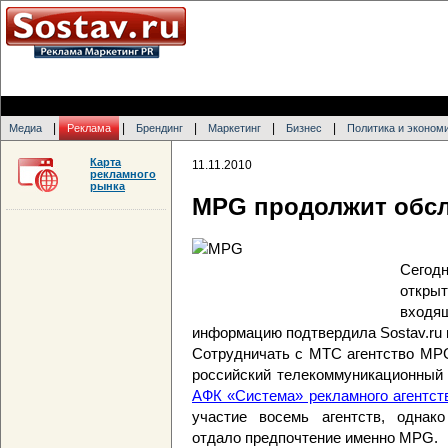
|
|
|
|
|
Медиа
Реклама
Брендинг
Маркетинг
Бизнес
Политика и эконом
Карта
11.11.2010
рекламного
рынка
MPG продолжит обс
Сегод
откры
вход
информацию подтвердила Sostav.ru
Сотрудничать с МТС агентство MPG 
российский телекоммуникационный 
АФК «Система» рекламного агентст
участие восемь агентств, однак
отдало предпочтение именно MPG.