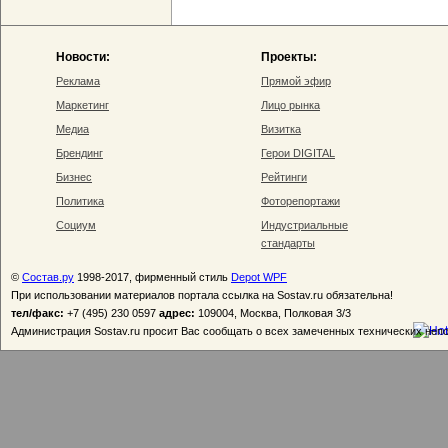
Новости:
Проекты:
Реклама
Прямой эфир
Маркетинг
Лицо рынка
Медиа
Визитка
Брендинг
Герои DIGITAL
Бизнес
Рейтинги
Политика
Фоторепортажи
Социум
Индустриальные
стандарты
©
Состав.ру
1998-2017, фирменный стиль
Depot WPF
При использовании материалов портала ссылка на Sostav.ru обязательна!
тел/факс:
+7 (495) 230 0597
адрес:
109004, Москва, Полковая 3/3
Администрация Sostav.ru просит Вас сообщать о всех замеченных технических неп