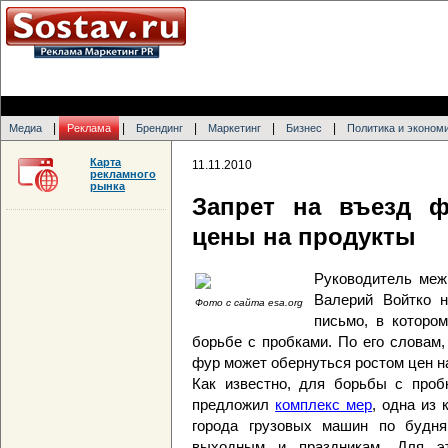
|
|
|
|
|
Медиа
Реклама
Брендинг
Маркетинг
Бизнес
Политика и эконом
Карта
11.11.2010
рекламного
рынка
Запрет на въезд 
цены на продукты
Руководитель меж
Валерий Войтко 
Фото с сайта esa.org
письмо, в которо
борьбе с пробками. По его словам
фур может обернуться ростом цен н
Как известно, для борьбы с про
предложил
комплекс мер
, одна из
города грузовых машин по будня
выходным и праздникам. Для э