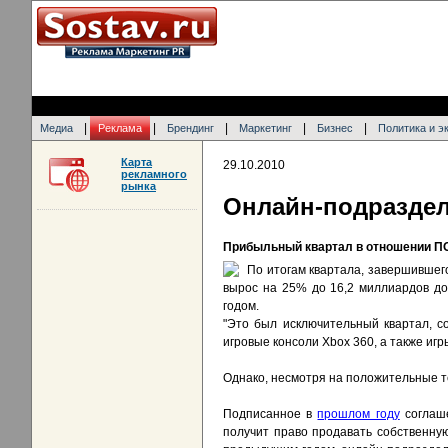
|
|
|
|
|
Медиа
Реклама
Брендинг
Маркетинг
Бизнес
Политика и э
Карта
29.10.2010
рекламного
рынка
Онлайн-подраздел
Прибыльный квартал в отношении ПО 
По итогам квартала, завершившегос
вырос на 25% до 16,2 миллиардов до
годом.
"Это был исключительный квартал, с
игровые консоли Xbox 360, а также игр
Однако, несмотря на положительные т
Подписанное в
прошлом году
соглаше
получит право продавать собственную