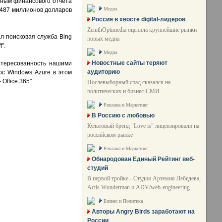
нным финансового отчета
Медиа
с 487 миллионов долларов
Россия в хвосте digital-лидеров
ZenithOptimedia оценила крупнейшие рынки
ал поисковая служба Bing
новых медиа
".
Медиа
Новостные сайты теряют
интересованность нашими
аудиторию
с Windows Azure в этом
Office 365".
Послевыборный спад сказался на
политических и бизнес-СМИ
Реклама и Маркетинг
В Россию с любовью
Культовый бренд "Love is" лицензировали на
российском рынке
Реклама и Маркетинг
Обнародован Единый Рейтинг веб-
студий
В первой тройке - Студия Артемия Лебедева,
Actis Wunderman и ADV/web-engineering
Бизнес и Политика
Авторы Angry Birds заработают на
России