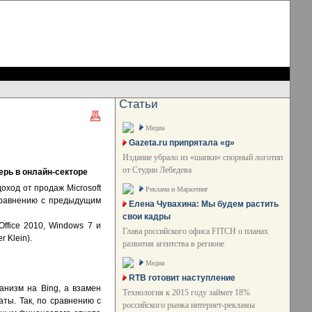
Статьи
Медиа
Gazeta.ru припрятала «g»
Издание убрало из «шапки» спорный логотип
от Студии Лебедева
ерь в онлайн-секторе
оход от продаж Microsoft
Реклама и Маркетинг
сравнению с предыдущим
Елена Чувахина: Мы будем растить
свои кадры
ffice 2010, Windows 7 и
Глава российского офиса FITCH о планах
 Klein).
развития агентства в регионе
Медиа
RTB готовит наступление
анизм на Bing, а взамен
Технология к 2015 году займет 18%
аты. Так, по сравнению с
российского рынка интернет-рекламы