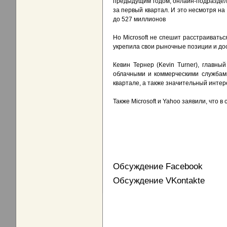
предыдущим годом, онлайн-подразделе
за первый квартал. И это несмотря на
до 527 миллионов
Но Microsoft не спешит расстраиватьс
укрепила свои рыночные позиции и дос
Кевин Тернер (Kevin Turner), главны
облачными и коммерческими службам
квартале, а также значительный интере
Также Microsoft и Yahoo заявили, что в
Обсуждение Facebook
Обсуждение VKontakte