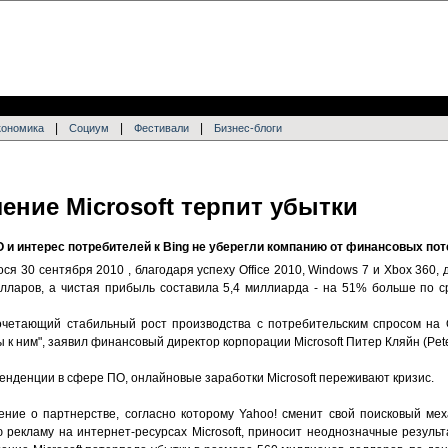
|
|
|
кономика
Социум
Фестивали
Бизнес-блоги
ение Microsoft терпит убытки
и интерес потребителей к Bing не уберегли компанию от финансовых пот
я 30 сентября 2010 , благодаря успеху Office 2010, Windows 7 и Xbox 360, д
лларов, а чистая прибыль составила 5,4 миллиарда - на 51% больше по 
очетающий стабильный рост производства с потребительским спросом на O
ы к ним", заявил финансовый директор корпорации Microsoft Питер Кляйн (Peter
енденции в сфере ПО, онлайновые заработки Microsoft переживают кризис.
ние о партнерстве, согласно которому Yahoo! сменит свой поисковый мех
 рекламу на интернет-ресурсах Microsoft, приносит неоднозначные результ