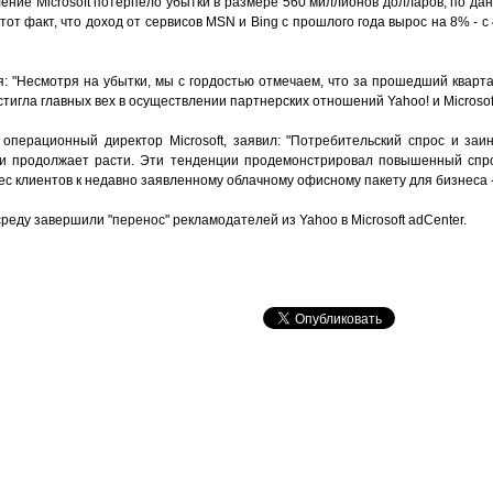
ние Microsoft потерпело убытки в размере 560 миллионов долларов, по да
 тот факт, что доход от сервисов MSN и Bing с прошлого года вырос на 8% - 
я: "Несмотря на убытки, мы с гордостью отмечаем, что за прошедший кварт
тигла главных вех в осуществлении партнерских отношений Yahoo! и Microsoft
й операционный директор Microsoft, заявил: "Потребительский спрос и за
и продолжает расти. Эти тенденции продемонстрировал повышенный спро
с клиентов к недавно заявленному облачному офисному пакету для бизнеса - 
 среду завершили "перенос" рекламодателей из Yahoo в Microsoft adCenter.