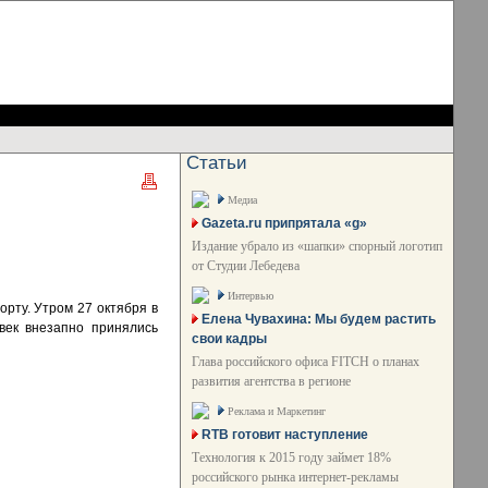
Статьи
Медиа
Gazeta.ru припрятала «g»
Издание убрало из «шапки» спорный логотип
от Студии Лебедева
Интервью
орту. Утром 27 октября в
Елена Чувахина: Мы будем растить
овек внезапно принялись
свои кадры
Глава российского офиса FITCH о планах
развития агентства в регионе
Реклама и Маркетинг
RTB готовит наступление
Технология к 2015 году займет 18%
российского рынка интернет-рекламы