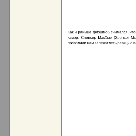
Как и раньше флэшмоб снимался, что
камер. Спенсер МакХью (Spencer McH
позволили нам запечатлеть реакцию п