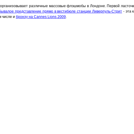
о организовывает различные массовые флэшмобы в Лондоне. Первой ласточк
бывалое представление прямо в вестибюле станции Ливерпуль-Стрит
- эта 
м числе и
бронзу на Cannes Lions 2009
.