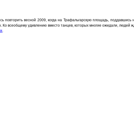
сь повторить весной 2009, когда на Трафальгарскую площадь, поддавшись н
ек. Ко всеобщему удивлению вместо танцев, которых многие ожидали, людей
nk
.