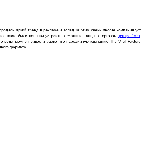
e породили яркий тренд в рекламе и вслед за этим очень многие компании 
ии также были попытки устроить внезапные танцы в торговом
центре "Мет
го рода можно привести разве что пародийную кампанию The Viral Facto
 иного формата.