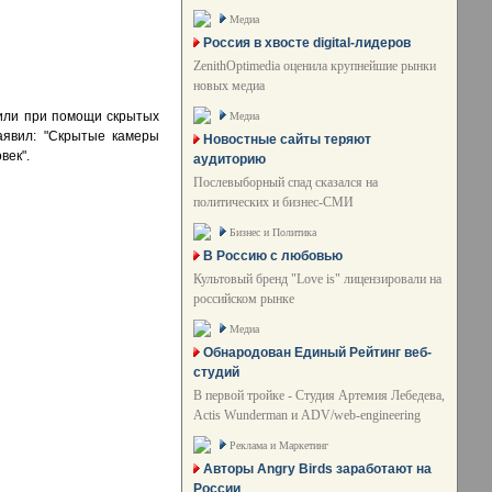
Медиа
Россия в хвосте digital-лидеров
ZenithOptimedia оценила крупнейшие рынки
новых медиа
дили при помощи скрытых
Медиа
заявил: "Скрытые камеры
Новостные сайты теряют
век".
аудиторию
Послевыборный спад сказался на
политических и бизнес-СМИ
Бизнес и Политика
В Россию с любовью
Культовый бренд "Love is" лицензировали на
российском рынке
Медиа
Обнародован Единый Рейтинг веб-
студий
В первой тройке - Студия Артемия Лебедева,
Actis Wunderman и ADV/web-engineering
Реклама и Маркетинг
Авторы Angry Birds заработают на
России