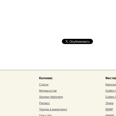
Колонки:
Фести
Статьи
Каннск
Медиасостав
Golden
Shopper Marketing
Golden
Рекласс
Эпика
Тренды в маркетинге
КМФР
Dolce Vita
ММФР