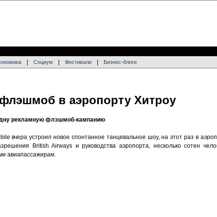
|
|
|
кономика
Социум
Фестивали
Бизнес-блоги
а флэшмоб в аэропорту Хитроу
одну рекламную флэшмоб-кампанию
le вчера устроил новое спонтанное танцевальное шоу, на этот раз в аэроп
зрешения British Airways и руководства аэропорта, несколько сотен чел
ми авиапассажирам.