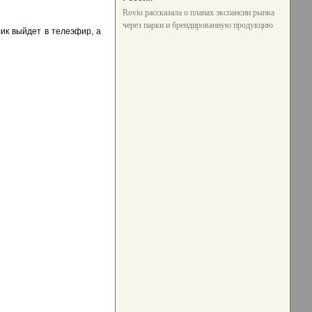
Rovio рассказала о планах экспансии рынка
через парки и брендированную продукцию
лик выйдет в телеэфир, а