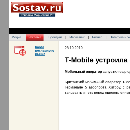
|
|
|
|
|
Медиа
Реклама
Брендинг
Маркетинг
Бизнес
Политика и э
Карта
28.10.2010
рекламного
рынка
T-Mobile устроил
Мобильный оператор запустил еще 
Британский мобильный оператор T-Mobi
Терминале 5 аэропорта Хитроу, с ра
танцевать и петь перед ошеломленны