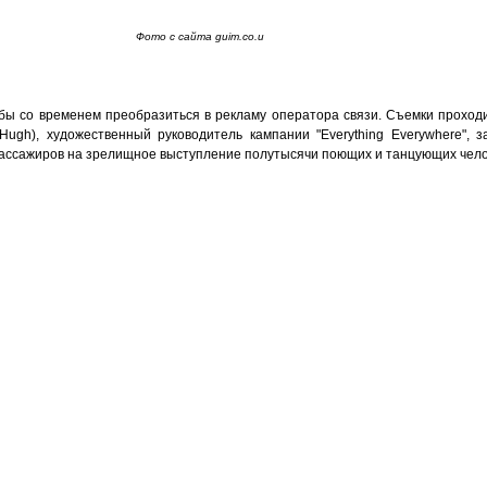
Фото с сайта guim.co.u
бы со временем преобразиться в рекламу оператора связи. Съемки прохо
ugh), художественный руководитель кампании "Everything Everywhere", 
ассажиров на зрелищное выступление полутысячи поющих и танцующих чело