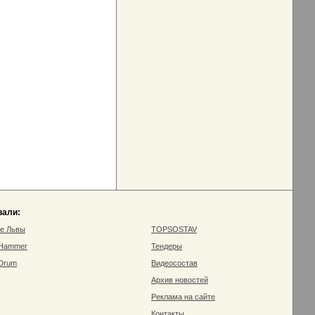
вали:
ие Львы
TOPSOSTAV
 Hammer
Тендеры
 Drum
Видеосостав
Архив новостей
Реклама на сайте
Контакты