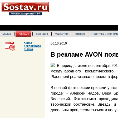
|
|
|
|
|
Медиа
Реклама
Брендинг
Маркетинг
Бизнес
Политика и эконом
Карта
06.10.2010
рекламного
рынка
В рекламе AVON поя
В период с июля по сентябрь 20
международного косметического
Placement реализовало проект в форма
В первой фотосессии приняли учас
городе" - Алексей Чадов, Вера Б
Зеленский. Фотосъемка проходи
творческой обстановке. Звезды и
довольны процессом съемок и полу