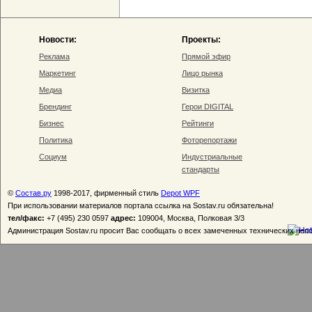
Новости:
Проекты:
Реклама
Прямой эфир
Маркетинг
Лицо рынка
Медиа
Визитка
Брендинг
Герои DIGITAL
Бизнес
Рейтинги
Политика
Фоторепортажи
Социум
Индустриальные
стандарты
©
Состав.ру
1998-2017, фирменный стиль
Depot WPF
При использовании материалов портала ссылка на Sostav.ru обязательна!
тел/факс:
+7 (495) 230 0597
адрес:
109004, Москва, Полковая 3/3
Администрация Sostav.ru просит Вас сообщать о всех замеченных технических неп