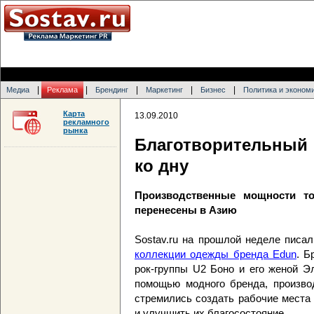
|
|
|
|
|
Медиа
Реклама
Брендинг
Маркетинг
Бизнес
Политика и эконом
Карта
13.09.2010
рекламного
рынка
Благотворительный
ко дну
Производственные мощности т
перенесены в Азию
Sostav.ru на прошлой неделе писа
коллекции одежды бренда Edun
. Б
рок-группы U2 Боно и его женой Э
помощью модного бренда, производ
стремились создать рабочие места
и улучшить их благосостояние.