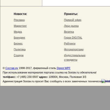
Новости:
Проекты:
Реклама
Прямой эфир
Маркетинг
Лицо рынка
Медиа
Визитка
Брендинг
Герои DIGITAL
Бизнес
Рейтинги
Политика
Фоторепортажи
Социум
Индустриальные
стандарты
©
Состав.ру
1998-2017, фирменный стиль
Depot WPF
При использовании материалов портала ссылка на Sostav.ru обязательна!
тел/факс:
+7 (495) 230 0597
адрес:
109004, Москва, Полковая 3/3
Администрация Sostav.ru просит Вас сообщать о всех замеченных технических неп