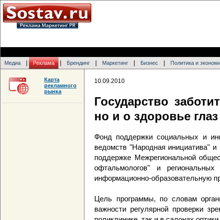
|
|
|
|
|
Медиа
Реклама
Брендинг
Маркетинг
Бизнес
Политика и эконом
Карта
10.09.2010
рекламного
рынка
Государство заботит
но и о здоровье глаз
Фонд поддержки социальных и ин
ведомств "Народная инициатива" и 
поддержке Межрегиональной общест
офтальмологов" и региональных 
информационно-образовательную про
Цель программы, по словам орган
важности регулярной проверки зре
поликлинике, так и в салонах оптики