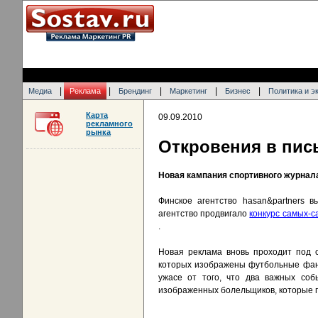
|
|
|
|
|
Медиа
Реклама
Брендинг
Маркетинг
Бизнес
Политика и э
Карта
09.09.2010
рекламного
рынка
Откровения в пис
Новая кампания спортивного журнала 
Финское агентство hasan&partners 
агентство продвигало
конкурс самых-
.
Новая реклама вновь проходит под 
которых изображены футбольные фанаты
ужасе от того, что два важных соб
изображенных болельщиков, которые п