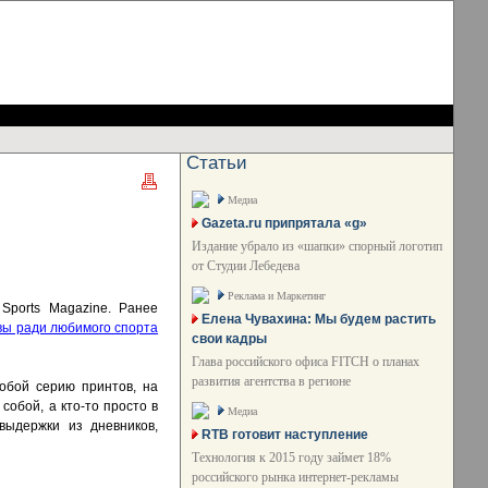
Статьи
Медиа
Gazeta.ru припрятала «g»
Издание убрало из «шапки» спорный логотип
от Студии Лебедева
Реклама и Маркетинг
Sports Magazine. Ранее
Елена Чувахина: Мы будем растить
вы ради любимого спорта
свои кадры
Глава российского офиса FITCH о планах
развития агентства в регионе
обой серию принтов, на
собой, а кто-то просто в
Медиа
выдержки из дневников,
RTB готовит наступление
Технология к 2015 году займет 18%
российского рынка интернет-рекламы