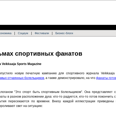
|
|
|
кономика
Социум
Фестивали
Бизнес-блоги
ьмах спортивных фанатов
Veikkaaja Sports Magazine
выпустило новую печатную кампанию для спортивного журнала Veikkaaja 
самых отчаянных болельщиков
, а также демонстрировало, на что
фанаты гото
слоганом "Это спорт быть спортивным болельщиком". Она представляет с
 в разном расположении духа: кто-то радуется, кто-то готов покончить с 
ытия пересекаются по времени. Внизу каждой иллюстрации приведены 
роливают свет на ситуацию: