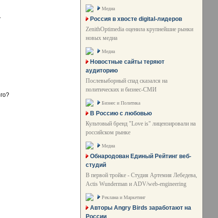
Медиа
.
Россия в хвосте digital-лидеров
ZenithOptimedia оценила крупнейшие рынки
новых медиа
Медиа
Новостные сайты теряют
аудиторию
Послевыборный спад сказался на
политических и бизнес-СМИ
ого?
Бизнес и Политика
В Россию с любовью
Культовый бренд "Love is" лицензировали на
российском рынке
Медиа
Обнародован Единый Рейтинг веб-
студий
В первой тройке - Студия Артемия Лебедева,
Actis Wunderman и ADV/web-engineering
Реклама и Маркетинг
Авторы Angry Birds заработают на
России