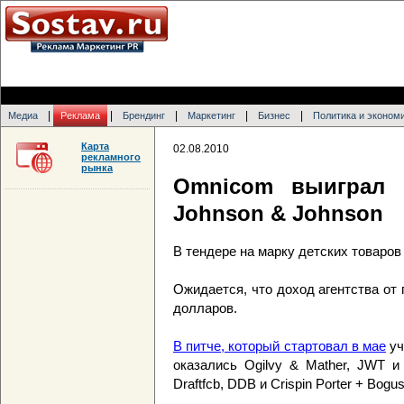
|
|
|
|
|
Медиа
Реклама
Брендинг
Маркетинг
Бизнес
Политика и эконом
Карта
02.08.2010
рекламного
рынка
Omnicom выиграл 
Johnson & Johnson
В тендере на марку детских товаро
Ожидается, что доход агентства от
долларов.
В питче, который стартовал в мае
уч
оказались Ogilvy & Mather, JWT и
Draftfcb, DDB и Crispin Porter + Bogus