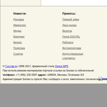
Новости:
Проекты:
Реклама
Прямой эфир
Маркетинг
Лицо рынка
Медиа
Визитка
Брендинг
Герои DIGITAL
Бизнес
Рейтинги
Политика
Фоторепортажи
Социум
Индустриальные
стандарты
©
Состав.ру
1998-2017, фирменный стиль
Depot WPF
При использовании материалов портала ссылка на Sostav.ru обязательна!
тел/факс:
+7 (495) 230 0597
адрес:
109004, Москва, Полковая 3/3
Администрация Sostav.ru просит Вас сообщать о всех замеченных технических неп