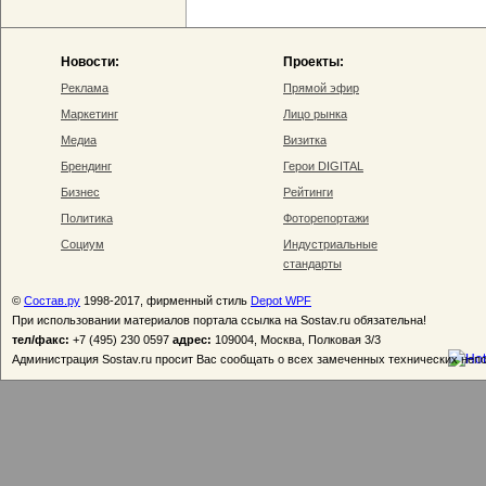
Новости:
Проекты:
Реклама
Прямой эфир
Маркетинг
Лицо рынка
Медиа
Визитка
Брендинг
Герои DIGITAL
Бизнес
Рейтинги
Политика
Фоторепортажи
Социум
Индустриальные
стандарты
©
Состав.ру
1998-2017, фирменный стиль
Depot WPF
При использовании материалов портала ссылка на Sostav.ru обязательна!
тел/факс:
+7 (495) 230 0597
адрес:
109004, Москва, Полковая 3/3
Администрация Sostav.ru просит Вас сообщать о всех замеченных технических неп