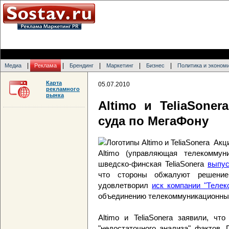
|
|
|
|
|
Медиа
Реклама
Брендинг
Маркетинг
Бизнес
Политика и эконом
Карта
05.07.2010
рекламного
рынка
Altimo и TeliaSone
суда по МегаФону
Акц
Altimo (управляющая телекоммун
шведско-финская TeliaSonera
выпус
что стороны обжалуют решение
удовлетворил
иск компании "Телек
объединению телекоммуникационных 
Altimo и TeliaSonera заявили, ч
"недостаточного анализа" фактов.