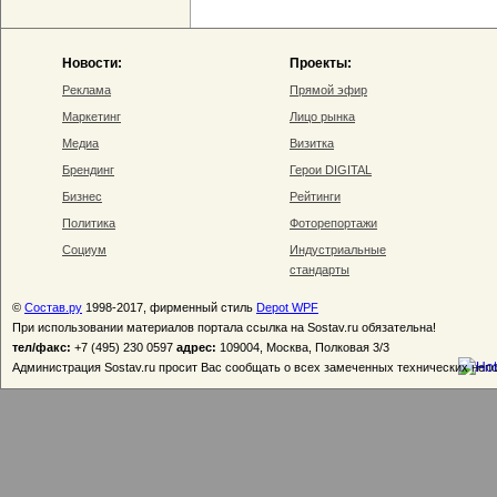
Новости:
Проекты:
Реклама
Прямой эфир
Маркетинг
Лицо рынка
Медиа
Визитка
Брендинг
Герои DIGITAL
Бизнес
Рейтинги
Политика
Фоторепортажи
Социум
Индустриальные
стандарты
©
Состав.ру
1998-2017, фирменный стиль
Depot WPF
При использовании материалов портала ссылка на Sostav.ru обязательна!
тел/факс:
+7 (495) 230 0597
адрес:
109004, Москва, Полковая 3/3
Администрация Sostav.ru просит Вас сообщать о всех замеченных технических неп