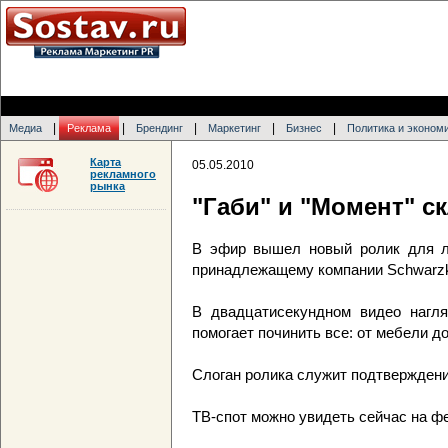
|
|
|
|
|
Медиа
Реклама
Брендинг
Маркетинг
Бизнес
Политика и эконом
Карта
05.05.2010
рекламного
рынка
"Габи" и "Момент" ск
В эфир вышел новый ролик для ли
принадлежащему компании Schwarzko
В двадцатисекундном видео нагля
помогает починить все: от мебели до
Слоган ролика служит подтверждением
ТВ-спот можно увидеть сейчас на ф