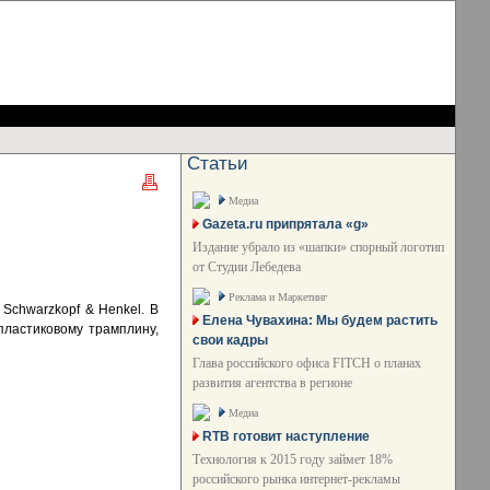
Статьи
Медиа
Gazeta.ru припрятала «g»
Издание убрало из «шапки» спорный логотип
от Студии Лебедева
Реклама и Маркетинг
Schwarzkopf & Henkel. В
Елена Чувахина: Мы будем растить
пластиковому трамплину,
свои кадры
Глава российского офиса FITCH о планах
развития агентства в регионе
Медиа
RTB готовит наступление
Технология к 2015 году займет 18%
российского рынка интернет-рекламы