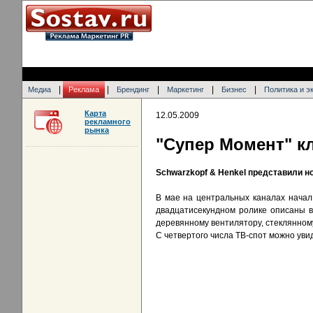
|
|
|
|
|
Медиа
Реклама
Брендинг
Маркетинг
Бизнес
Политика и э
Карта
12.05.2009
рекламного
рынка
"Супер Момент" кл
Schwarzkopf & Henkel представили н
В мае на центральных каналах начал
двадцатисекундном ролике описаны в
деревянному вентилятору, стеклянном
С четвертого числа ТВ-спот можно увид