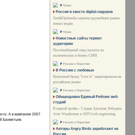
Медиа
Россия в хвосте digital-лидеров
ZenithOptimedia оценила крупнейшие рынки
новых медиа
Медиа
Новостные сайты теряют
аудиторию
Послевыборный спад сказался на
политических и бизнес-СМИ
Реклама и Маркетинг
В Россию с любовью
Культовый бренд "Love is" лицензировали на
российском рынке
Реклама и Маркетинг
Обнародован Единый Рейтинг веб-
студий
В первой тройке - Студия Артемия Лебедева,
Actis Wunderman и ADV/web-engineering
av.ru. А в кампании 2007
й Бахметьев.
Реклама и Маркетинг
Авторы Angry Birds заработают на
России