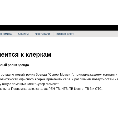
|
|
|
кономика
Социум
Фестивали
Бизнес-блоги
еится к клеркам
овый ролик бренда
 ротацию новый ролик бренда "Супер Момент", принадлежащему компании 
озможности офисного клерка приклеить себя к различным поверхностям - 
у окну с помощью клея "Супер Момент".
еть на Первом канале, каналах РЕН ТВ, НТВ, ТВ Центр, ТВ 3 и СТС.