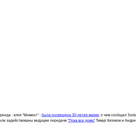
енда - клея "Момент" -
была посвящена 30-летия марки
, о чем сообщал Sost
были задействованы ведущие передачи
"Пока все дома"
Тимур Кизяков и Андре