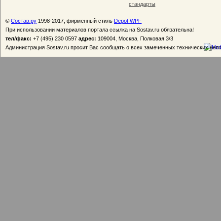
стандарты
©
Состав.ру
1998-2017, фирменный стиль
Depot WPF
При использовании материалов портала ссылка на Sostav.ru обязательна!
тел/факс:
+7 (495) 230 0597
адрес:
109004, Москва, Полковая 3/3
Администрация Sostav.ru просит Вас сообщать о всех замеченных технических неп