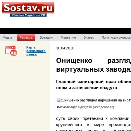
|
|
|
|
|
Медиа
Реклама
Брендинг
Маркетинг
Бизнес
Политика и эконом
Карта
30.04.2010
рекламного
рынка
Онищенко разгл
виртуальных заводах
Главный санитарный врач обви
норм и загрязнении воздуха
Иллюстрация с ресурса greenpeace.org
суть своих претензий к компании 
крупнейшего в мире производи
санитарнных норм и загрязне