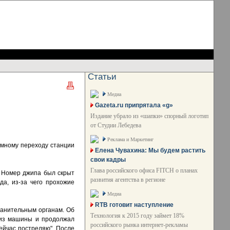
Статьи
Медиа
Gazeta.ru припрятала «g»
Издание убрало из «шапки» спорный логотип
от Студии Лебедева
Реклама и Маркетинг
земному переходу станции
Елена Чувахина: Мы будем растить
свои кадры
Глава российского офиса FITCH о планах
. Номер джипа был скрыт
развития агентства в регионе
да, из-за чего прохожие
Медиа
RTB готовит наступление
ранительным органам. Об
Технология к 2015 году займет 18%
 из машины и продолжал
российского рынка интернет-рекламы
сейчас постреляю". После