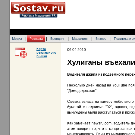
|
|
|
|
|
Медиа
Реклама
Брендинг
Маркетинг
Бизнес
Политика и э
Карта
06.04.2010
рекламного
рынка
Хулиганы въехали
Водителя джипа из подземного пер
Несколько дней назад на YouTube поя
"Домодедовская".
Съемка велась на камеру мобильного
бумагой с надписью "02", однако, в
вынуждены были расступаться и прижи
Как замечает newsru.com, водитель д
этом говорит то, что в конце запи
маневрировать. Один из милиционеров