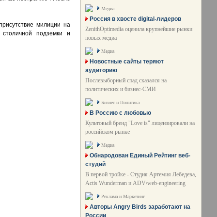
Медиа
Россия в хвосте digital-лидеров
 присутствие милиции на
ZenithOptimedia оценила крупнейшие рынки
 столичной подземки и
новых медиа
Медиа
Новостные сайты теряют
аудиторию
Послевыборный спад сказался на
политических и бизнес-СМИ
Бизнес и Политика
В Россию с любовью
Культовый бренд "Love is" лицензировали на
российском рынке
Медиа
Обнародован Единый Рейтинг веб-
студий
В первой тройке - Студия Артемия Лебедева,
Actis Wunderman и ADV/web-engineering
Реклама и Маркетинг
Авторы Angry Birds заработают на
России