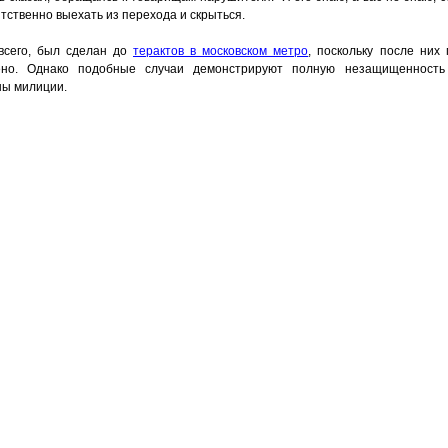
тственно выехать из перехода и скрыться.
 всего, был сделан до
терактов в московском метро
, поскольку после них
ено. Однако подобные случаи демонстрируют полную незащищенность
ны милиции.