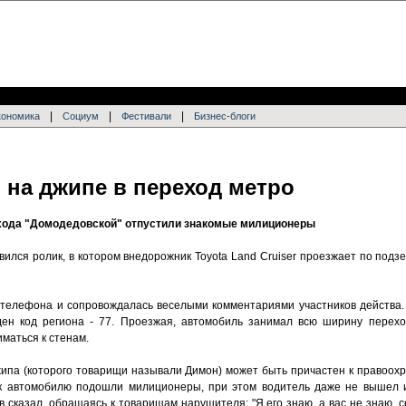
|
|
|
кономика
Социум
Фестивали
Бизнес-блоги
 на джипе в переход метро
ехода "Домодедовской" отпустили знакомые милиционеры
вился ролик, в котором внедорожник Toyota Land Cruiser проезжает по под
 телефона и сопровождалась веселыми комментариями участников действа
иден код региона - 77. Проезжая, автомобиль занимал всю ширину перехо
маться к стенам.
жипа (которого товарищи называли Димон) может быть причастен к правоох
си к автомобилю подошли милиционеры, при этом водитель даже не вышел
 сказал, обращаясь к товарищам нарушителя: "Я его знаю, а вас не знаю, 