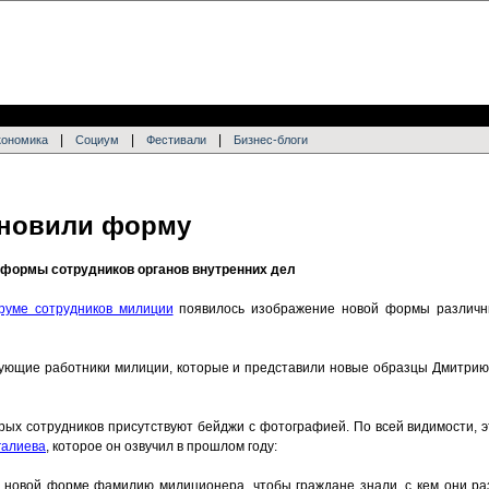
|
|
|
кономика
Социум
Фестивали
Бизнес-блоги
новили форму
 формы сотрудников органов внутренних дел
уме сотрудников милиции
появилось изображение новой формы различн
вующие работники милиции, которые и представили новые образцы Дмитри
рых сотрудников присутствуют бейджи с фотографией. По всей видимости, 
галиева
, которое он озвучил в прошлом году:
 новой форме фамилию милиционера, чтобы граждане знали, с кем они ра