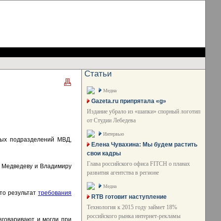
Статьи
Медиа
Gazeta.ru припрятала «g»
Издание убрало из «шапки» спорный логотип
от Студии Лебедева
Интервью
ых подразделений МВД,
Елена Чувахина: Мы будем растить
свои кадры
Глава российского офиса FITCH о планах
ю Медведеву и Владимиру
развития агентства в регионе
Медиа
это результат
требования
RTB готовит наступление
Технология к 2015 году займет 18%
российского рынка интернет-рекламы
зговаривают и могли при