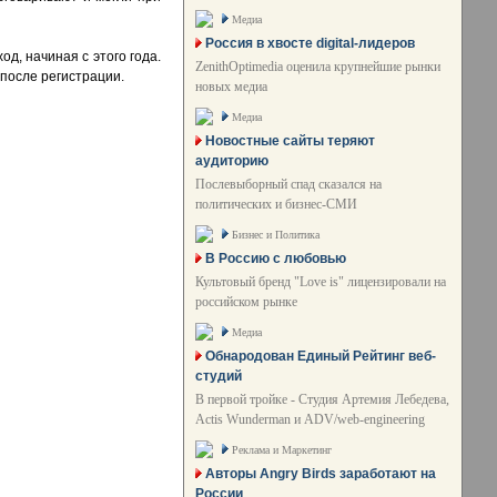
Медиа
Россия в хвосте digital-лидеров
, начиная с этого года.
ZenithOptimedia оценила крупнейшие рынки
 после регистрации.
новых медиа
Медиа
Новостные сайты теряют
аудиторию
Послевыборный спад сказался на
политических и бизнес-СМИ
Бизнес и Политика
В Россию с любовью
Культовый бренд "Love is" лицензировали на
российском рынке
Медиа
Обнародован Единый Рейтинг веб-
студий
В первой тройке - Студия Артемия Лебедева,
Actis Wunderman и ADV/web-engineering
Реклама и Маркетинг
Авторы Angry Birds заработают на
России