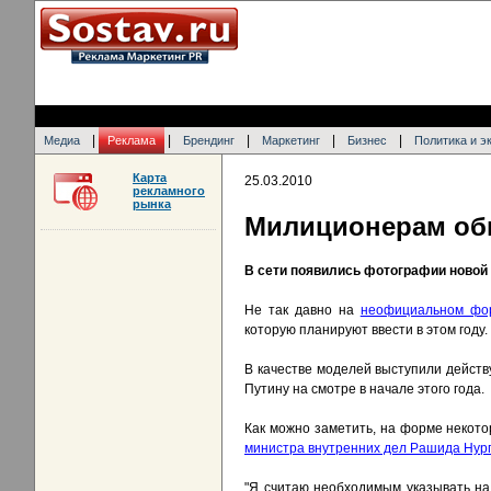
|
|
|
|
|
Медиа
Реклама
Брендинг
Маркетинг
Бизнес
Политика и э
Карта
25.03.2010
рекламного
рынка
Милиционерам об
В сети появились фотографии новой
Не так давно на
неофициальном фор
которую планируют ввести в этом году.
В качестве моделей выступили дейст
Путину на смотре в начале этого года.
Как можно заметить, на форме некото
министра внутренних дел Рашида Нур
"Я считаю необходимым указывать на