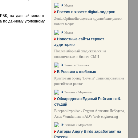
Медиа
Россия в хвосте digital-лидеров
 РБК, на данный момент
ZenithOptimedia оценила крупнейшие рынки
а по данному уголовному
новых медиа
Медиа
Новостные сайты теряют
аудиторию
Послевыборный спад сказался на
политических и бизнес-СМИ
Бизнес и Политика
В Россию с любовью
Культовый бренд "Love is" лицензировали на
российском рынке
Реклама и Маркетинг
Обнародован Единый Рейтинг веб-
студий
В первой тройке - Студия Артемия Лебедева,
Actis Wunderman и ADV/web-engineering
Реклама и Маркетинг
Авторы Angry Birds заработают на
России