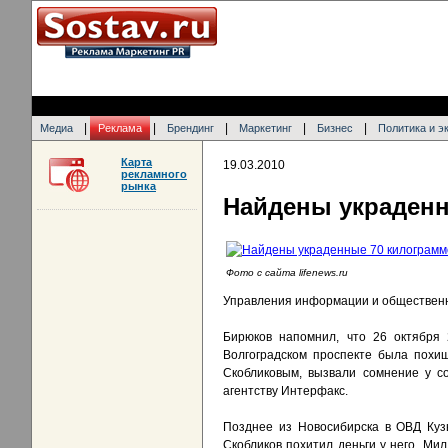
|
|
|
|
|
Медиа
Реклама
Брендинг
Маркетинг
Бизнес
Политика и э
Карта
19.03.2010
рекламного
рынка
Найдены украденн
Фото с сайта lifenews.ru
Управления информации и общественн
Бирюков напомнил, что 26 октября
Волгоградском проспекте была похи
Скобликовым, вызвали сомнение у со
агентству Интерфакс.
Позднее из Новосибирска в ОВД Куз
Скобликов похитил деньги у него. Ми