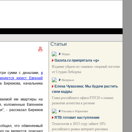
Статьи
Медиа
Gazeta.ru припрятала «g»
Издание убрало из «шапки» спорный логотип
от Студии Лебедева
три сумки с деньгами,
в
иняется юрист Евгений
Интервью
а Бирюкова, начальника
Елена Чувахина: Мы будем растить
свои кадры
Глава российского офиса FITCH о планах
имаемой им квартиры на
развития агентства в регионе
я, изложенные Евгением
и", - рассказал Бирюков
Реклама и Маркетинг
RTB готовит наступление
Технология к 2015 году займет 18%
ообщил, что обвиняемый
российского рынка интернет-рекламы
го он является, пояснил