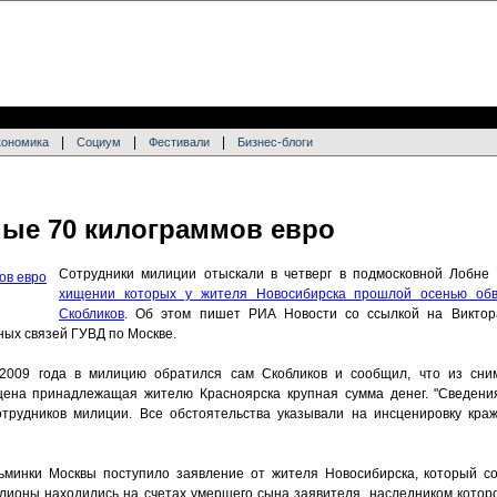
|
|
|
кономика
Социум
Фестивали
Бизнес-блоги
ые 70 килограммов евро
Сотрудники милиции отыскали в четверг в подмосковной Лобне 
хищении которых у жителя Новосибирска прошлой осенью обв
Скобликов
. Об этом пишет РИА Новости со ссылкой на Виктор
ых связей ГУВД по Москве.
 2009 года в милицию обратился сам Скобликов и сообщил, что из сн
щена принадлежащая жителю Красноярска крупная сумма денег. "Сведени
трудников милиции. Все обстоятельства указывали на инсценировку краж
ьминки Москвы поступило заявление от жителя Новосибирска, который с
ллионы находились на счетах умершего сына заявителя, наследником которо