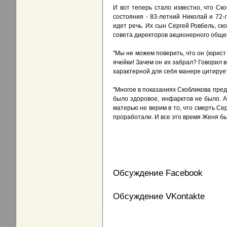
И вот теперь стало известно, что Ск
состояния - 83-летний Николай и 72-
идет речь. Их сын Сергей Ровбель, ск
совета директоров акционерного обще
"Мы не можем поверить, что он (юрист 
ячейки! Зачем он их забрал? Говорил в
характерной для себя манере цитирует 
"Многое в показаниях Скобликова предс
было здоровое, инфарктов не было. А 
матерью не верим в то, что смерть Се
проработали. И все это время Женя бы
Обсуждение Facebook
Обсуждение VKontakte