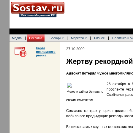
|
|
|
|
|
Медиа
Реклама
Брендинг
Маркетинг
Бизнес
Политика и э
Карта
27.10.2009
рекламного
рынка
Жертву рекордной
Адвокат потерял чужое многомилли
26 октября в 
проспекте укр
Фото с сайта lifenews.ru
Скобликов расс
своим клиентам.
Согласно контракту, юрист должен б
побило все предыдущие рекорды кварти
В списке самых крупных московских кв