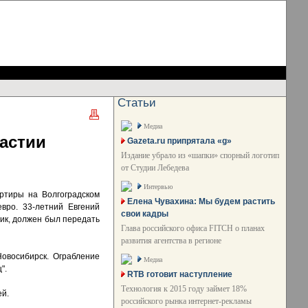
Статьи
Медиа
астии
Gazeta.ru припрятала «g»
Издание убрало из «шапки» спорный логотип
от Студии Лебедева
Интервью
артиры на Волгоградском
Елена Чувахина: Мы будем растить
вро. 33-летний Евгений
свои кадры
чик, должен был передать
Глава российского офиса FITCH о планах
развития агентства в регионе
Новосибирск. Ограбление
Медиа
".
RTB готовит наступление
Технология к 2015 году займет 18%
ей.
российского рынка интернет-рекламы