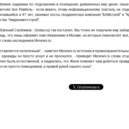
обликов задержан по подозрению в похищении доверенных ему денег, пишет 
летняя Зоя Ровбель - если верить этому информационному порталу, не подо
ончавшийся в 47 лет, занимал посты гендиректора компании "БАМстрой" и "
ства "Амуринвестстрой".
Евгений Скобликов - Sostav.ru) так поступил. Мы точно не поручали ему заби
едь, что лишь оформит нам сберкнижки в Москве, на которые перечислят все, 
слова наследников lifenews.ru.
тавляется нелогичным", - заметил lifenews.ru источник в правоохранительных
однажды он просто уснул и не проснулся, - приводит lifenews.ru слова отц
ргея была естественной, и надеялись, что Женя поможет нам добиться правд
л не просто помощником, а правой рукой нашего сына".