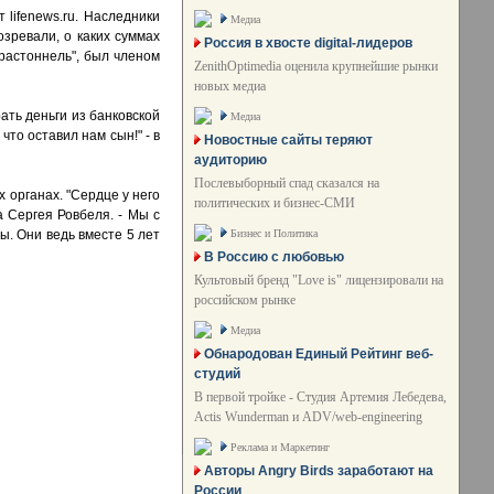
lifenews.ru. Наследники
Медиа
зревали, о каких суммах
Россия в хвосте digital-лидеров
Крастоннель", был членом
ZenithOptimedia оценила крупнейшие рынки
новых медиа
рать деньги из банковской
Медиа
что оставил нам сын!" - в
Новостные сайты теряют
аудиторию
Послевыборный спад сказался на
 органах. "Сердце у него
политических и бизнес-СМИ
а Сергея Ровбеля. - Мы с
Бизнес и Политика
ы. Они ведь вместе 5 лет
В Россию с любовью
Культовый бренд "Love is" лицензировали на
российском рынке
Медиа
Обнародован Единый Рейтинг веб-
студий
В первой тройке - Студия Артемия Лебедева,
Actis Wunderman и ADV/web-engineering
Реклама и Маркетинг
Авторы Angry Birds заработают на
России