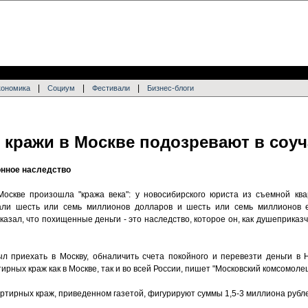
|
|
|
кономика
Социум
Фестивали
Бизнес-блоги
 кражи в Москве подозревают в соуч
онное наследство
Москве произошла "кража века": у новосибирского юриста из съемной кв
али шесть или семь миллионов долларов и шесть или семь миллионов е
казал, что похищенные деньги - это наследство, которое он, как душеприказ
ыл приехать в Москву, обналичить счета покойного и перевезти деньги в 
рных краж как в Москве, так и во всей России, пишет "Московский комсомолец
артирных краж, приведенном газетой, фигурируют суммы 1,5-3 миллиона рубл