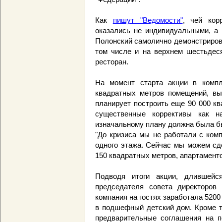
Как
пишут "Ведомости"
, чей кор
оказались не индивидуальными, а 
Полонский самолично демонстриров
том числе и на верхнем шестьдеся
ресторан.
На момент старта акции в компл
квадратных метров помещений, вы
планирует построить еще 90 000 к
существенные коррективы как на
изначальному плану должна была быт
"До кризиса мы не работали с ком
одного этажа. Сейчас мы можем сд
150 квадратных метров, апартаментов
Подводя итоги акции, длившейс
председателя совета директоров 
компания на гостях заработала 520
в подшефный детский дом. Кроме т
предварительные соглашения на п