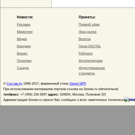
Новости:
Проекты:
Реклама
Прямой эфир
Маркетинг
Лицо рынка
Медиа
Визитка
Брендинг
Герои DIGITAL
Бизнес
Рейтинги
Политика
Фоторепортажи
Социум
Индустриальные
стандарты
©
Состав.ру
1998-2017, фирменный стиль
Depot WPF
При использовании материалов портала ссылка на Sostav.ru обязательна!
тел/факс:
+7 (495) 230 0597
адрес:
109004, Москва, Полковая 3/3
Администрация Sostav.ru просит Вас сообщать о всех замеченных технических неп