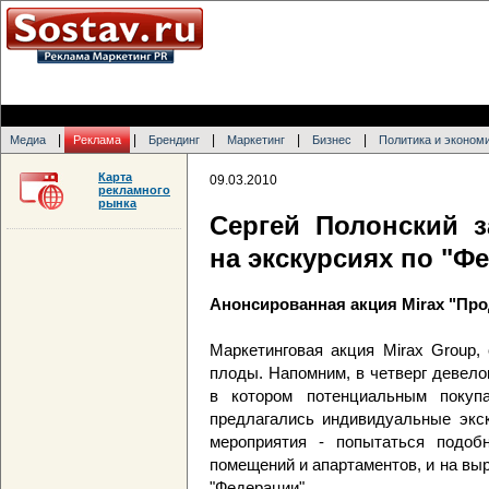
|
|
|
|
|
Медиа
Реклама
Брендинг
Маркетинг
Бизнес
Политика и эконом
Карта
09.03.2010
рекламного
рынка
Сергей Полонский з
на экскурсиях по "Ф
Анонсированная акция Mirax "Про
Маркетинговая акция Mirax Group
плоды. Напомним, в четверг девело
в котором потенциальным покуп
предлагались индивидуальные экск
мероприятия - попытаться подо
помещений и апартаментов, и на вы
"Федерации".