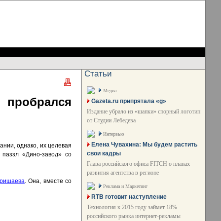
Статьи
Медиа
 пробрался
Gazeta.ru припрятала «g»
Издание убрало из «шапки» спорный логотип
от Студии Лебедева
Интервью
Елена Чувахина: Мы будем растить
нии, однако, их целевая
свои кадры
 паззл «Дино-завод» со
Глава российского офиса FITCH о планах
развития агентства в регионе
Гришаева
. Она, вместе со
Реклама и Маркетинг
RTB готовит наступление
Технология к 2015 году займет 18%
российского рынка интернет-рекламы