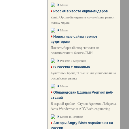
Медиа
Россия в хвосте digital-лидеров
ZenithOptimedia оценила крупнейшие рынки
новых медиа
Медиа
Новостные сайты теряют
аудиторию
Послевыборный спад сказался на
политических и бизнес-СМИ
Реклама и Маркетинг
В Россию с любовью
Культовый бренд "Love is" лицензировали на
российском рынке
Медиа
Обнародован Единый Рейтинг веб-
студий
В первой тройке - Студия Артемия Лебедева,
Actis Wunderman и ADV/web-engineering
Бизнес и Политика
Авторы Angry Birds заработают на
России