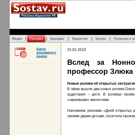
|
|
|
|
|
Медиа
Реклама
Брендинг
Маркетинг
Бизнес
Политика и э
Карта
25.02.2010
рекламного
рынка
Вслед за Нонно
профессор Злюка
Новые ролики об открытых экскурси
В эфир вышли два новых ролика Danon
аудитория – дети. В роликах промо
«звуковыми» магнитами.
Напомним, реклама «Дней открытых 
своими двумя детьми, посетила произ