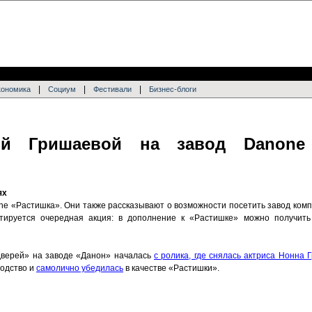
|
|
|
кономика
Социум
Фестивали
Бизнес-блоги
й Гришаевой на завод Danone
ях
e «Растишка». Они также рассказывают о возможности посетить завод компа
тируется очередная акция: в дополнение к «Растишке» можно получить
дверей» на заводе «Данон» началась
с ролика, где снялась актриса Нонна 
водство и
самолично убедилась
в качестве «Растишки».