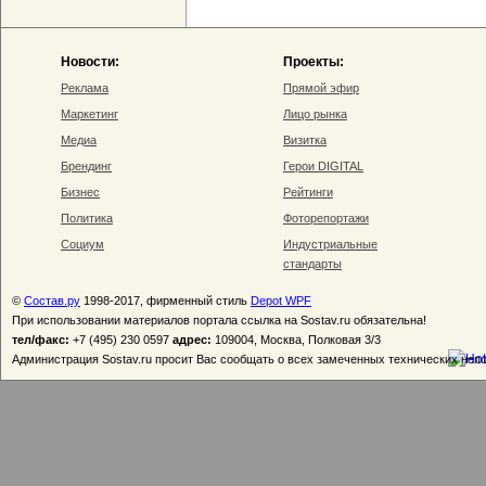
Новости:
Проекты:
Реклама
Прямой эфир
Маркетинг
Лицо рынка
Медиа
Визитка
Брендинг
Герои DIGITAL
Бизнес
Рейтинги
Политика
Фоторепортажи
Социум
Индустриальные
стандарты
©
Состав.ру
1998-2017, фирменный стиль
Depot WPF
При использовании материалов портала ссылка на Sostav.ru обязательна!
тел/факс:
+7 (495) 230 0597
адрес:
109004, Москва, Полковая 3/3
Администрация Sostav.ru просит Вас сообщать о всех замеченных технических неп