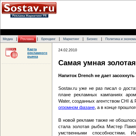
|
|
|
|
|
Медиа
Реклама
Брендинг
Маркетинг
Бизнес
Политика и эконом
Карта
24.02.2010
рекламного
рынка
Самая умная золотая
Напиток Drench не дает засохнуть
Sostav.ru уже не раз писал о дос
плане рекламных кампаниях арома
Water, созданных агентством CHI & 
огромном фазане
, а в конце прошло
В новой рекламе также не обошлось
стала золотая рыбка Мистер Памя
умственными способностями. И