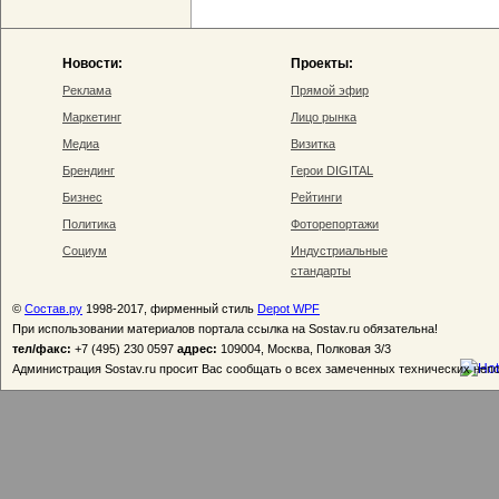
Новости:
Проекты:
Реклама
Прямой эфир
Маркетинг
Лицо рынка
Медиа
Визитка
Брендинг
Герои DIGITAL
Бизнес
Рейтинги
Политика
Фоторепортажи
Социум
Индустриальные
стандарты
©
Состав.ру
1998-2017, фирменный стиль
Depot WPF
При использовании материалов портала ссылка на Sostav.ru обязательна!
тел/факс:
+7 (495) 230 0597
адрес:
109004, Москва, Полковая 3/3
Администрация Sostav.ru просит Вас сообщать о всех замеченных технических неп