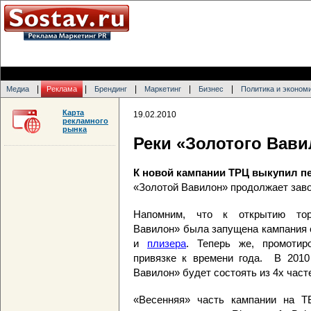
|
|
|
|
|
Медиа
Реклама
Брендинг
Маркетинг
Бизнес
Политика и эконом
Карта
19.02.2010
рекламного
рынка
Реки «Золотого Вави
К новой кампании ТРЦ выкупил п
«Золотой Вавилон» продолжает зав
Напомним, что к открытию торг
Вавилон» была запущена кампания 
и
плизера
. Теперь же, промотир
привязке к времени года. В 2010
Вавилон» будет состоять из 4х частей
«Весенняя» часть кампании на Т