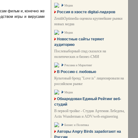
Медиа
 сам фильм и, конечно же
Россия в хвосте digital-лидеров
едством игры и вирусами
ZenithOptimedia оценила крупнейшие рынки
новых медиа
Медиа
Новостные сайты теряют
аудиторию
Послевыборный спад сказался на
политических и бизнес-СМИ
Реклама и Маркетинг
В Россию с любовью
Культовый бренд "Love is" лицензировали на
российском рынке
Медиа
Обнародован Единый Рейтинг веб-
студий
В первой тройке - Студия Артемия Лебедева,
Actis Wunderman и ADV/web-engineering
Бизнес и Политика
Авторы Angry Birds заработают на
России