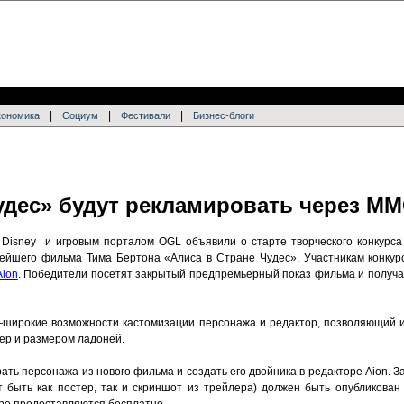
|
|
|
кономика
Социум
Фестивали
Бизнес-блоги
чудес» будут рекламировать через M
 Disney и игровым порталом OGL объявили о старте творческого конкурса
йшего фильма Тима Бертона «Алиса в Стране Чудес». Участникам конкурс
ion
. Победители посетят закрытый предпремьерный показ фильма и получа
—широкие возможности кастомизации персонажа и редактор, позволяющий и
ер и размером ладоней.
ать персонажа из нового фильма и создать его двойника в редакторе Aion. З
 быть как постер, так и скриншот из трейлера) должен быть опубликова