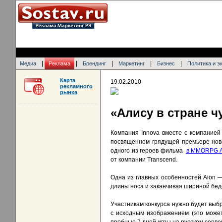
|
|
|
|
|
Медиа
Реклама
Брендинг
Маркетинг
Бизнес
Политика и э
Карта
19.02.2010
рекламного
рынка
«Алису в стране 
Компания Innova вместе с компанией
посвященном грядущей премьере нове
одного из героев фильма
в MMORPG A
от компании Transcend.
Одна из главных особенностей Aion 
длины носа и заканчивая шириной бед
Участникам конкурса нужно будет выбр
с исходным изображением (это может