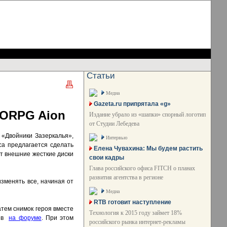
Статьи
Медиа
Gazeta.ru припрятала «g»
MORPG Aion
Издание убрало из «шапки» спорный логотип
от Студии Лебедева
 «Двойники Зазеркалья»,
Интервью
а предлагается сделать
Елена Чувахина: Мы будем растить
т внешние жесткие диски
свои кадры
Глава российского офиса FITCH о планах
развития агентства в регионе
зменять все, начиная от
Медиа
RTB готовит наступление
атем снимок героя вместе
Технология к 2015 году займет 18%
н в
на форуме
. При этом
российского рынка интернет-рекламы