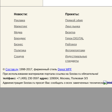
Новости:
Проекты:
Реклама
Прямой эфир
Маркетинг
Лицо рынка
Медиа
Визитка
Брендинг
Герои DIGITAL
Бизнес
Рейтинги
Политика
Фоторепортажи
Социум
Индустриальные
стандарты
©
Состав.ру
1998-2017, фирменный стиль
Depot WPF
При использовании материалов портала ссылка на Sostav.ru обязательна!
тел/факс:
+7 (495) 230 0597
адрес:
109004, Москва, Полковая 3/3
Администрация Sostav.ru просит Вас сообщать о всех замеченных технических неп