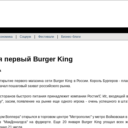
|
|
|
кономика
Социум
Фестивали
Бизнес-блоги
я первый Burger King
а
крытие первого магазина сети Burger King в России. Король Бургеров - пла
ачал пошаговый захват российского рынка.
сторанов быстрого питания принадлежит компании Ростик'C kfc, входящей в
", засим, появление на рынке еще одного игрока - очень успешного в шта
ом Воппера" открылся в торговом центре "Метрополис" у метро Войковская в 
з "МакДоналдса" на фудкорте. Еще 20 января Burger King угощал всех 
нно 21 числа.