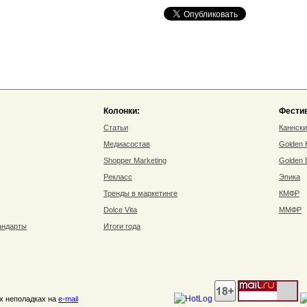
Колонки:
Фести
Статьи
Каннск
Медиасостав
Golden
Shopper Marketing
Golden
Рекласс
Эпика
Тренды в маркетинге
КМФР
Dolce Vita
ММФР
андарты
Итоги года
их неполадках на
e-mail