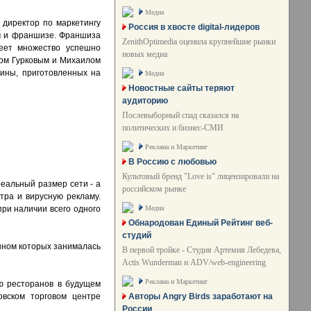
Медиа
, директор по маркетингу
Россия в хвосте digital-лидеров
кам и франшизе. Франшиза
ZenithOptimedia оценила крупнейшие рынки
еет множество успешно
новых медиа
гом Гурковым и Михаилом
дины, приготовленных на
Медиа
Новостные сайты теряют
аудиторию
Послевыборный спад сказался на
политических и бизнес-СМИ
Реклама и Маркетинг
В Россию с любовью
Культовый бренд "Love is" лицензировали на
реальный размер сети - а
российском рынке
нтра и вирусную рекламу.
Медиа
ри наличии всего одного
Обнародован Единый Рейтинг веб-
студий
шном которых занималась
В первой тройке - Студия Артемия Лебедева,
Actis Wunderman и ADV/web-engineering
Реклама и Маркетинг
ю ресторанов в будущем
Авторы Angry Birds заработают на
овском торговом центре
России