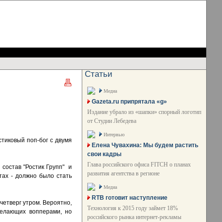
Статьи
Медиа
Gazeta.ru припрятала «g»
Издание убрало из «шапки» спорный логотип
от Студии Лебедева
Интервью
стиковый поп-бог с двумя
Елена Чувахина: Мы будем растить
свои кадры
Глава российского офиса FITCH о планах
 состав "Ростик Групп" и
развития агентства в регионе
тах - должно было стать
Медиа
RTB готовит наступление
четверг утром. Вероятно,
Технология к 2015 году займет 18%
желающих вопперами, но
российского рынка интернет-рекламы