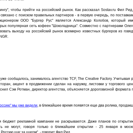
нгу", чтобы прийти на российский рынок. Как рассказал Sostav.ru Фил Рид
то связано с поиском правильных партнеров - в первую очередь, по постав
ционером ООО "Бургер Рус" является Александр Колобов, который им
торых популярная сеть кофеен "Шоколадница". Совместно с партнерами Оле
овать выходу на российский рынок всемирно известных бургеров из говя
INGR.
уже сообщалось, занималось агентство TCF, The Creative Factory. Учитывая 
сторан, акцент в продвижении сделан на наружку, листовки у торгового це
снил Сэм Ротман, директор агентства, объясняется дороговизной формата п
оссию" мы уже видели
, в ближайшее время появятся еще два ролика, продак
ни бюджет рекламной кампании не раскрываются. Даже планов по открыти
ить не могут, говоря только о ближайшем открытии - 25 января в моск
Россию шаг за шагом", - говорит Фил Рид.