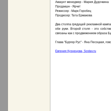
Аккаунт менеджер - Мария Дудочкина
Продакшн - Ярче!
Режиссер - Марк Горобец
Продюсер: Тата Ермакова
Два столпа грядущей рекламной кампан
обе руки. Второй столп - это собст
связаны как с продвижением образа Бур
Глава "Бургер Рус" - Яна Песоцкая, го
Евгения Кузнецова, Sostav.ru