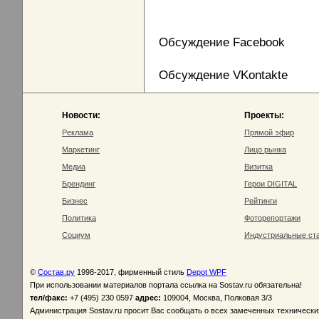
Обсуждение Facebook
Обсуждение VKontakte
Новости:
Проекты:
Реклама
Прямой эфир
Маркетинг
Лицо рынка
Медиа
Визитка
Брендинг
Герои DIGITAL
Бизнес
Рейтинги
Политика
Фоторепортажи
Социум
Индустриальные ст
©
Состав.ру
1998-2017, фирменный стиль
Depot WPF
При использовании материалов портала ссылка на Sostav.ru обязательна!
тел/факс:
+7 (495) 230 0597
адрес:
109004, Москва, Полковая 3/3
Администрация Sostav.ru просит Вас сообщать о всех замеченных техническ