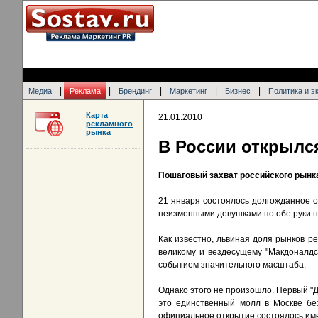
|
|
|
|
|
Медиа
Реклама
Брендинг
Маркетинг
Бизнес
Политика и э
Карта
21.01.2010
рекламного
рынка
В России открылс
Пошаговый захват российского рынк
21 января состоялось долгожданное от
неизменными девушками по обе руки н
Как известно, львиная доля рынков ре
великому и вездесущему "Макдоналдсу
событием значительного масштаба.
Однако этого не произошло. Первый "Д
это единственный молл в Москве бе
официальное открытие состоялось име