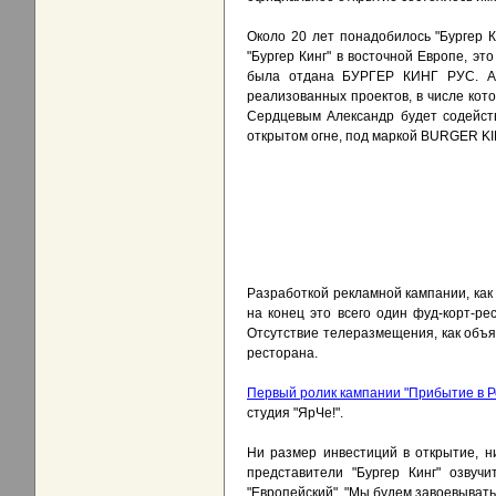
Около 20 лет понадобилось "Бургер Ки
"Бургер Кинг" в восточной Европе, э
была отдана БУРГЕР КИНГ РУС. Ак
реализованных проектов, в числе ко
Сердцевым Александр будет содейств
открытом огне, под маркой BURGER K
Разработкой рекламной кампании, как 
на конец это всего один фуд-корт-ре
Отсутствие телеразмещения, как объя
ресторана.
Первый ролик кампании "Прибытие в Р
студия "ЯрЧе!".
Ни размер инвестиций в открытие, 
представители "Бургер Кинг" озвуч
"Европейский". "Мы будем завоевывать 