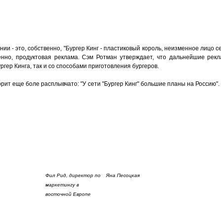
ии - это, собственно, "Бургер Кинг - пластиковый король, неизменное лицо с
венно, продуктовая реклама. Сэм Ротман утверждает, что дальнейшие ре
гер Кинга, так и со способами приготовления бургеров.
ворит еще боле расплывчато: "У сети "Бургер Кинг" большие планы на Россию".
Фил Рид, директор по
Яна Песоцкая
маркетингу в
восточной Европе