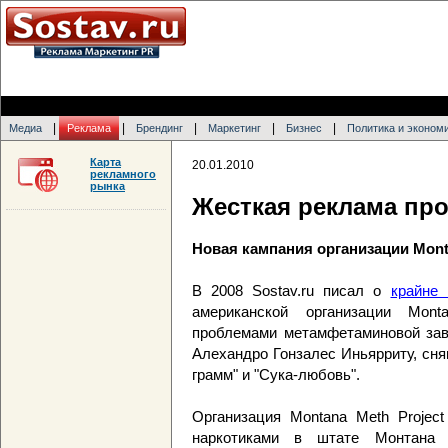
|
|
|
|
|
Медиа
Реклама
Брендинг
Маркетинг
Бизнес
Политика и эконом
Карта
20.01.2010
рекламного
рынка
Жесткая реклама про
Новая кампания организации Monta
В 2008 Sostav.ru писал о
крайне
американской организации Mont
проблемами метамфетаминовой зави
Алехандро Гонзалес Иньярриту, сня
грамм" и "Сука-любовь".
Организация Montana Meth Project
наркотиками в штате Монтана д