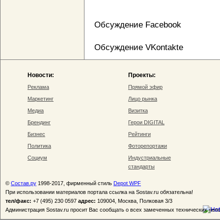
Обсуждение Facebook
Обсуждение VKontakte
Новости:
Проекты:
Реклама
Прямой эфир
Маркетинг
Лицо рынка
Медиа
Визитка
Брендинг
Герои DIGITAL
Бизнес
Рейтинги
Политика
Фоторепортажи
Социум
Индустриальные
стандарты
©
Состав.ру
1998-2017, фирменный стиль
Depot WPF
При использовании материалов портала ссылка на Sostav.ru обязательна!
тел/факс:
+7 (495) 230 0597
адрес:
109004, Москва, Полковая 3/3
Администрация Sostav.ru просит Вас сообщать о всех замеченных технических неп