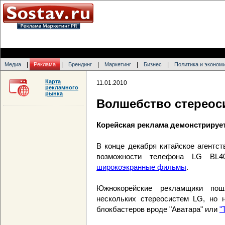
|
|
|
|
|
Медиа
Реклама
Брендинг
Маркетинг
Бизнес
Политика и эконом
Карта
11.01.2010
рекламного
рынка
Волшебство стереос
Корейская реклама демонстрируе
В конце декабря китайское агентс
возможности телефона LG BL
широкоэкранные фильмы
.
Южнокорейские рекламщики по
нескольких стереосистем LG, но 
блокбастеров вроде "Аватара" или
"