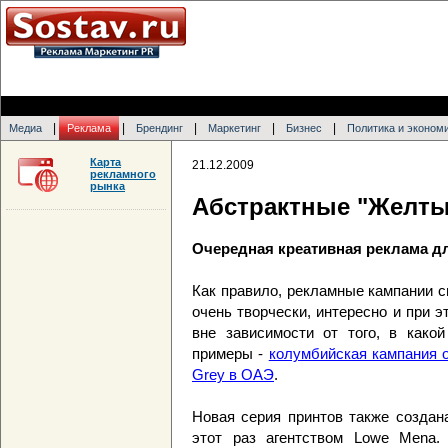
|
|
|
|
|
Медиа
Реклама
Брендинг
Маркетинг
Бизнес
Политика и эконом
Карта
21.12.2009
рекламного
рынка
Абстрактные "Желты
Очередная креативная реклама дл
Как правило, рекламные кампании с
очень творчески, интересно и при 
вне зависимости от того, в како
примеры -
колумбийская кампания 
Grey в ОАЭ
.
Новая серия принтов также создан
этот раз агентством Lowe Mena.