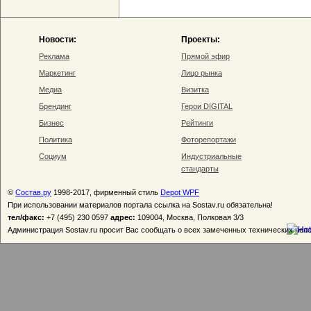
Новости:
Проекты:
Реклама
Прямой эфир
Маркетинг
Лицо рынка
Медиа
Визитка
Брендинг
Герои DIGITAL
Бизнес
Рейтинги
Политика
Фоторепортажи
Социум
Индустриальные
стандарты
©
Состав.ру
1998-2017, фирменный стиль
Depot WPF
При использовании материалов портала ссылка на Sostav.ru обязательна!
тел/факс:
+7 (495) 230 0597
адрес:
109004, Москва, Полковая 3/3
Администрация Sostav.ru просит Вас сообщать о всех замеченных технических неп