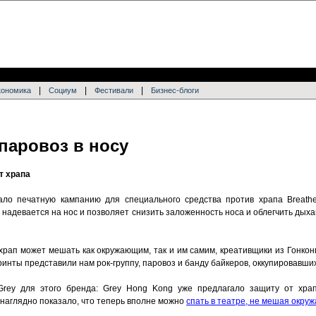
|
|
|
кономика
Социум
Фестивали
Бизнес-блоги
паровоз в носу
т храпа
ло печатную кампанию для специального средства против храпа Breathe 
надевается на нос и позволяет снизить заложенность носа и облегчить дых
 храп может мешать как окружающим, так и им самим, креативщики из Гонко
принты представили нам рок-группу, паровоз и банду байкеров, оккупировавши
Grey для этого бренда: Grey Hong Kong уже предлагало защиту от хр
 наглядно показало, что теперь вполне можно
спать в театре, не мешая окр