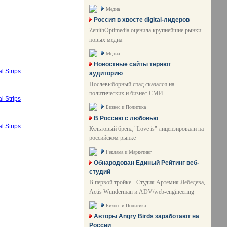
Медиа
Россия в хвосте digital-лидеров
ZenithOptimedia оценила крупнейшие рынки
новых медиа
Медиа
Новостные сайты теряют
аудиторию
Послевыборный спад сказался на
политических и бизнес-СМИ
Бизнес и Политика
В Россию с любовью
Культовый бренд "Love is" лицензировали на
российском рынке
Реклама и Маркетинг
Обнародован Единый Рейтинг веб-
студий
В первой тройке - Студия Артемия Лебедева,
Actis Wunderman и ADV/web-engineering
Бизнес и Политика
Авторы Angry Birds заработают на
России