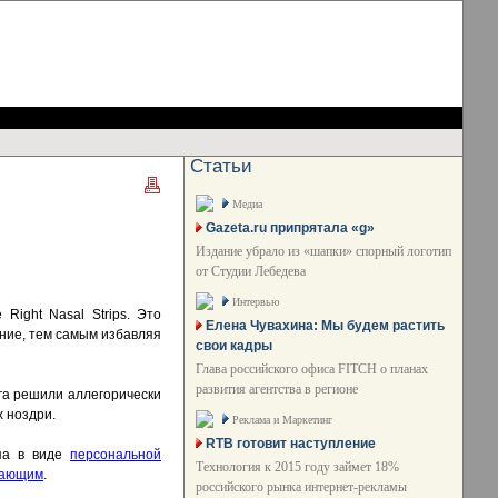
Статьи
Медиа
Gazeta.ru припрятала «g»
Издание убрало из «шапки» спорный логотип
от Студии Лебедева
Интервью
Right Nasal Strips. Это
Елена Чувахина: Мы будем растить
ание, тем самым избавляя
свои кадры
Глава российского офиса FITCH о планах
развития агентства в регионе
нга решили аллегорически
х ноздри.
Реклама и Маркетинг
RTB готовит наступление
апа в виде
персональной
Технология к 2015 году займет 18%
ужающим
.
российского рынка интернет-рекламы