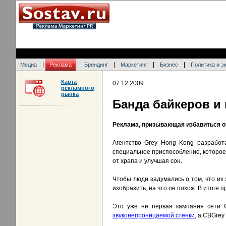
|
|
|
|
|
Медиа
Реклама
Брендинг
Маркетинг
Бизнес
Политика и э
Карта
07.12.2009
рекламного
рынка
Банда байкеров и 
Реклама, призывающая избавиться о
Агентство Grey Hong Kong разработа
специальное приспособление, которое 
от храпа и улучшая сон.
Чтобы люди задумались о том, что их
изобразить, на что он похож. В итоге 
Это уже не первая кампания сети 
звуконепроницаемой стенки
, а CBGrey