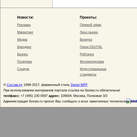
Новости:
Проекты:
Реклама
Прямой эфир
Маркетинг
Лицо рынка
Медиа
Визитка
Брендинг
Герои DIGITAL
Бизнес
Рейтинги
Политика
Фоторепортажи
Социум
Индустриальные
стандарты
©
Состав.ру
1998-2017, фирменный стиль
Depot WPF
При использовании материалов портала ссылка на Sostav.ru обязательна!
тел/факс:
+7 (495) 230 0597
адрес:
109004, Москва, Полковая 3/3
Администрация Sostav.ru просит Вас сообщать о всех замеченных технических неп