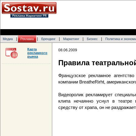
|
|
|
|
|
Медиа
Реклама
Брендинг
Маркетинг
Бизнес
Политика и эконом
Карта
08.06.2009
рекламного
рынка
Правила театральной 
Французское рекламное агентство
компании BreatheRirht, американско
Видеоролик рекламирует специальн
клипа нечаянно уснул в театре 
средству от храпа, он не раздражае