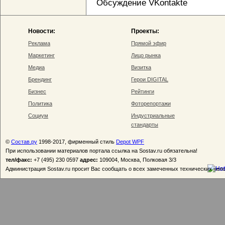
Обсуждение VKontakte
Новости:
Проекты:
Реклама
Прямой эфир
Маркетинг
Лицо рынка
Медиа
Визитка
Брендинг
Герои DIGITAL
Бизнес
Рейтинги
Политика
Фоторепортажи
Социум
Индустриальные
стандарты
©
Состав.ру
1998-2017, фирменный стиль
Depot WPF
При использовании материалов портала ссылка на Sostav.ru обязательна!
тел/факс:
+7 (495) 230 0597
адрес:
109004, Москва, Полковая 3/3
Администрация Sostav.ru просит Вас сообщать о всех замеченных технических неп