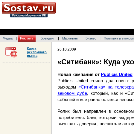
|
|
|
|
|
Медиа
Реклама
Брендинг
Маркетинг
Бизнес
Политика и эконом
Карта
26.10.2009
рекламного
рынка
«Ситибанк»: Куда ух
Новая кампания от
Publicis United
Publicis United сняло два новы
выходом
«Ситибанка» на телеэкра
вековом дубе
, который, как и «С
событий и все равно остался непок
Ролик был направлен в основном
потребителя: банк, который выдер
вызывать доверия , посчитали авторы