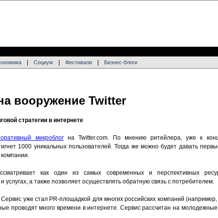
|
|
|
кономика
Социум
Фестивали
Бизнес-блоги
на вооружение Twitter
говой стратегии в интернете
поративный микроблог
на Twitter.com. По мнению ритейлера, уже к кон
тигнет 1000 уникальных пользователей. Тогда же можно будет давать перв
 компании.
ассматривает как один из самых современных и перспективных ресу
 услугах, а также позволяет осуществлять обратную связь с потребителем.
. Сервис уже стал PR-площадкой для многих российских компаний (например
торые проводят много времени в интернете. Сервис рассчитан на молодежны