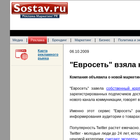
|
|
|
|
|
Медиа
Реклама
Брендинг
Маркетинг
Бизнес
Политика и э
Карта
06.10.2009
рекламного
рынка
"Евросеть" взяла 
Компания объявила о новой маркетин
"Евросеть" завела
собственный кор
зарегистрированных подписчиков дос
нового канала коммуникации, говорят в
Именно этот сервис "Евросеть" р
информирования аудитории о товарах и
Популярность Twitter растет ежечасно
Twitter - молодые люди до 24 лет, ко
ценовой категории,
считают эксперты
.