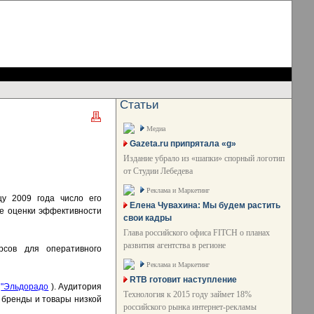
Статьи
Медиа
Gazeta.ru припрятала «g»
Издание убрало из «шапки» спорный логотип
от Студии Лебедева
Реклама и Маркетинг
цу 2009 года число его
Елена Чувахина: Мы будем растить
ые оценки эффективности
свои кадры
Глава российского офиса FITCH о планах
развития агентства в регионе
рсов для оперативного
Реклама и Маркетинг
RTB готовит наступление
,
"Эльдорадо
). Аудитория
Технология к 2015 году займет 18%
е бренды и товары низкой
российского рынка интернет-рекламы