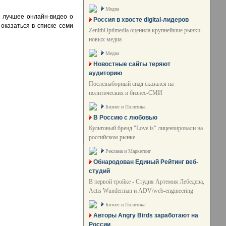
Медиа
а лучшее онлайн-видео о
Россия в хвосте digital-лидеров
оказаться в списке семи
ZenithOptimedia оценила крупнейшие рынки
новых медиа
Медиа
Новостные сайты теряют
аудиторию
Послевыборный спад сказался на
политических и бизнес-СМИ
Бизнес и Политика
В Россию с любовью
Культовый бренд "Love is" лицензировали на
российском рынке
Реклама и Маркетинг
Обнародован Единый Рейтинг веб-
студий
В первой тройке - Студия Артемия Лебедева,
Actis Wunderman и ADV/web-engineering
Бизнес и Политика
Авторы Angry Birds заработают на
России