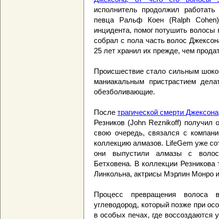
исполнитель продолжил работать
певца Ральф Коен (Ralph Cohen
инцидента, помог потушить волосы п
собрал с пола часть волос Джексон
25 лет хранил их прежде, чем продат
Происшествие стало сильным шоком
маниакальным пристрастием делат
обезболивающие.
После
трагической смерти Джексона
Резников (John Reznikoff) получил 
свою очередь, связался с компан
коллекцию алмазов. LifeGem уже сот
они выпустили алмазы с волос
Бетховена. В коллекции Резникова
Линкольна, актрисы Мэрлин Монро и
Процесс превращения волоса 
углеводород, который позже при ос
в особых печах, где воссоздаются у