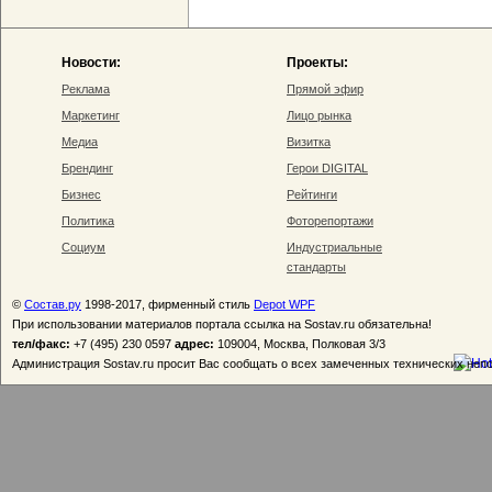
Новости:
Проекты:
Реклама
Прямой эфир
Маркетинг
Лицо рынка
Медиа
Визитка
Брендинг
Герои DIGITAL
Бизнес
Рейтинги
Политика
Фоторепортажи
Социум
Индустриальные
стандарты
©
Состав.ру
1998-2017, фирменный стиль
Depot WPF
При использовании материалов портала ссылка на Sostav.ru обязательна!
тел/факс:
+7 (495) 230 0597
адрес:
109004, Москва, Полковая 3/3
Администрация Sostav.ru просит Вас сообщать о всех замеченных технических неп