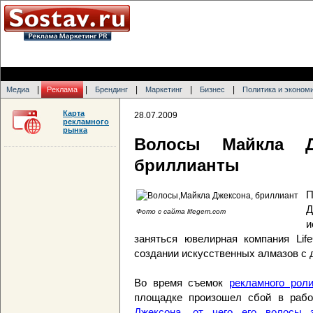
|
|
|
|
|
Медиа
Реклама
Брендинг
Маркетинг
Бизнес
Политика и эконом
Карта
28.07.2009
рекламного
рынка
Волосы Майкла Д
бриллианты
П
Д
Фото с сайта lifegem.com
и
заняться ювелирная компания Lif
создании искусственных алмазов с 
Во время съемок
рекламного роли
площадке произошел сбой в рабо
Джексона, от чего его волосы з