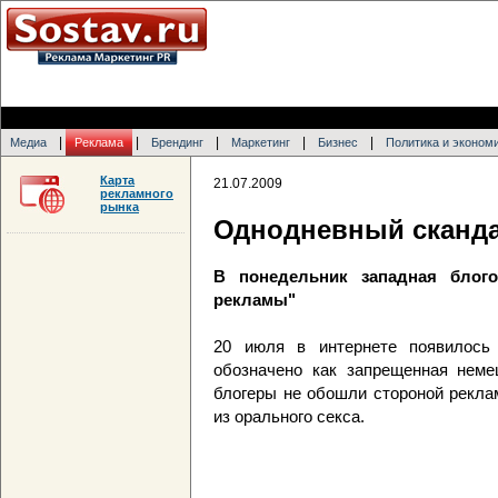
|
|
|
|
|
Медиа
Реклама
Брендинг
Маркетинг
Бизнес
Политика и эконом
Карта
21.07.2009
рекламного
рынка
Однодневный скандал
В понедельник западная блого
рекламы"
20 июля в интернете появилось 
обозначено как запрещенная неме
блогеры не обошли стороной рекла
из орального секса.