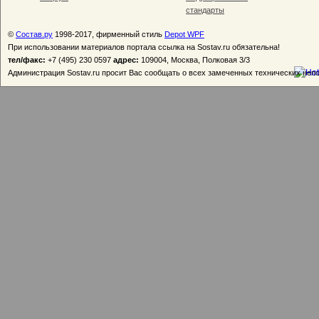
стандарты
©
Состав.ру
1998-2017, фирменный стиль
Depot WPF
При использовании материалов портала ссылка на Sostav.ru обязательна!
тел/факс:
+7 (495) 230 0597
адрес:
109004, Москва, Полковая 3/3
Администрация Sostav.ru просит Вас сообщать о всех замеченных технических неп