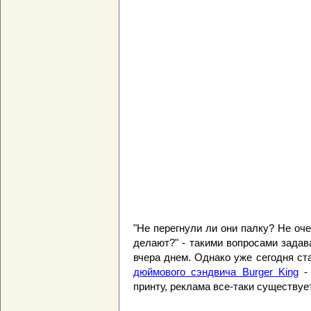
"Не перегнули ли они палку? Не оч
делают?" - такими вопросами зада
вчера днем. Однако уже сегодня ста
дюймового сэндвича Burger King
- 
принту, реклама все-таки существует